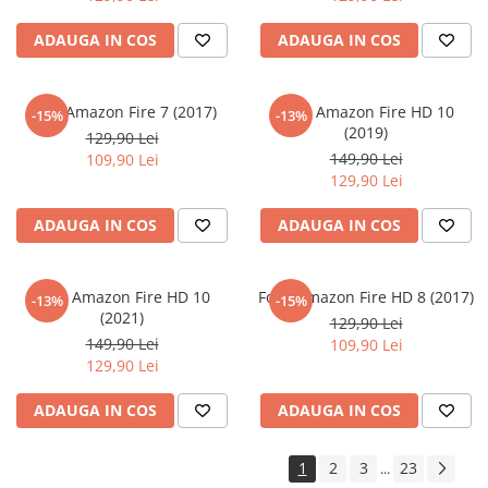
Sonim
ADAUGA IN COS
ADAUGA IN COS
Sony
T-mobile
Folie Amazon Fire 7 (2017)
Folie Amazon Fire HD 10
-15%
-13%
TCL
(2019)
129,90 Lei
149,90 Lei
109,90 Lei
Tecno
129,90 Lei
Ulefone
ADAUGA IN COS
ADAUGA IN COS
Unnecto
Verykool
Folie Amazon Fire HD 10
Folie Amazon Fire HD 8 (2017)
Vivo
-13%
-15%
(2021)
129,90 Lei
Vodafone
149,90 Lei
109,90 Lei
129,90 Lei
Wiko
Xiaomi
ADAUGA IN COS
ADAUGA IN COS
Xolo
Yezz
1
2
3
23
...