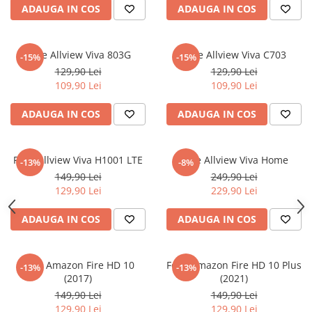
Nokia
Umidigi
ADAUGA IN COS
ADAUGA IN COS
Nothing
verykool
OnePlus
Vivo
Folie Allview Viva 803G
Folie Allview Viva C703
-15%
-15%
Oppo
Vodafone
129,90 Lei
129,90 Lei
109,90 Lei
109,90 Lei
Orange
Wacom
ADAUGA IN COS
ADAUGA IN COS
Oukitel
Xiaomi
Palm
Yezz
Panasonic
Zamolxe
Folie Allview Viva H1001 LTE
Folie Allview Viva Home
-13%
-8%
149,90 Lei
249,90 Lei
Plum
ZTE
129,90 Lei
229,90 Lei
Posh
ADAUGA IN COS
ADAUGA IN COS
Qmobile
Razer
Folie Amazon Fire HD 10
Folie Amazon Fire HD 10 Plus
Realme
-13%
-13%
(2017)
(2021)
Samsung
149,90 Lei
149,90 Lei
Sharp
129,90 Lei
129,90 Lei