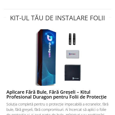
Yota
ZTE
KIT-UL TĂU DE INSTALARE FOLII
Aplicare Fără Bule, Fără Greșeli – Kitul
Profesional Duragon pentru Folii de Protecție
Soluția completă pentru o protecție impecabilă a ecranelor, fără
bule, fără greșeli, fără compromisuri. Ai încercat să aplici o folie
de protecție și ai avut parte de bule, zgârieturi sau poziționări