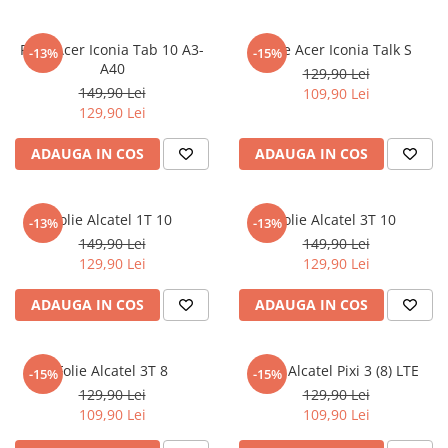
MG
Coolpad
Dolphin
Infinity
Olympus
LG
Samsung
Mini
Cubot
Doogee
Isuzu
Panasonic
Motorola
Folie Acer Iconia Tab 10 A3-
Folie Acer Iconia Talk S
-13%
-15%
Opel
Doogee
GAOMON
Jaguar
Sony
OnePlus
A40
129,90 Lei
149,90 Lei
Porsche
109,90 Lei
Energizer
Google
Jeep
Oppo
129,90 Lei
Tesla
Fairphone
Honeywell
KIA
Oukitel
ADAUGA IN COS
ADAUGA IN COS
Volvo
Gionee
Honor
Lamborghini
Realme
Google
HTC
Land Rover
Samsung
Folie Alcatel 1T 10
Folie Alcatel 3T 10
Haier
Huawei
Lexus
Skmei
-13%
-13%
149,90 Lei
149,90 Lei
Honor
HUION
Maserati
Suunto
129,90 Lei
129,90 Lei
HP
Icemobile
Mazda
The iHealth
ADAUGA IN COS
ADAUGA IN COS
HTC
Infinix
Mercedes-Benz
vivo
Huawei
itel
MG
Xiaomi
Folie Alcatel 3T 8
Folie Alcatel Pixi 3 (8) LTE
-15%
-15%
Icemobile
Lenovo
Mini Cooper
129,90 Lei
129,90 Lei
Infinix
LG
Mitsubishi
109,90 Lei
109,90 Lei
Intex
Microsoft
Nissan