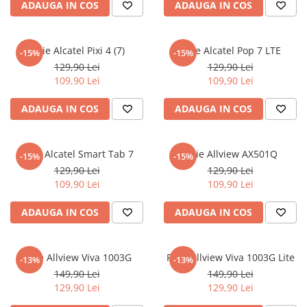
ADAUGA IN COS
ADAUGA IN COS
iQOO
Motorola
Opel
Itel
Nokia
Peugeot
Folie Alcatel Pixi 4 (7)
Folie Alcatel Pop 7 LTE
-15%
-15%
Jolla
OnePlus
Porsche
129,90 Lei
129,90 Lei
Kyocera
Oppo
Renault
109,90 Lei
109,90 Lei
Lava
Oukitel
Seat
ADAUGA IN COS
ADAUGA IN COS
Leeco
Plum
Skoda
Lenovo
Realme
Ssangyong
Folie Alcatel Smart Tab 7
Folie Allview AX501Q
-15%
-15%
LG
Samsung
Subaru
129,90 Lei
129,90 Lei
109,90 Lei
109,90 Lei
Maxwest
Sanko
Suzuki
Meizu
T-Mobile
Tesla
ADAUGA IN COS
ADAUGA IN COS
Micromax
TCL
Toyota
Microsoft
Tecno
Volkswagen
Folie Allview Viva 1003G
Folie Allview Viva 1003G Lite
-13%
-13%
Motorola
UGEE
Volvo
149,90 Lei
149,90 Lei
129,90 Lei
129,90 Lei
Nio
Ulefone