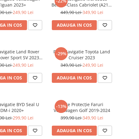
-22%
Tiguan 2023+
Benz S-Class Cabriolet (A217)
2017+
90 Lei
249,90 Lei
449,90 Lei
349,90 Lei
GA IN COS
ADAUGA IN COS
avigatie Land Rover
Folie Navigatie Toyota Land
-29%
over Sport SV 2023-
Cruiser 2023
2024
90 Lei
249,90 Lei
349,90 Lei
249,90 Lei
GA IN COS
ADAUGA IN COS
avigatie BYD Seal U
Folie Protecție Faruri
-13%
DM-i 2020+
Volkswagen Golf 2019-2024
90 Lei
299,90 Lei
399,90 Lei
349,90 Lei
GA IN COS
ADAUGA IN COS