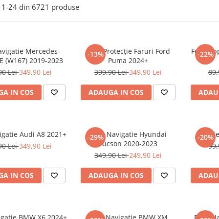
1-
24
din
6721
produse
avigatie Mercedes-
Folie Protecție Faruri Ford
Folie Ap
-13%
-22%
E (W167) 2019-2023
Puma 2024+
90 Lei
349,90 Lei
399,90 Lei
349,90 Lei
89,
A IN COS
ADAUGA IN COS
ADAU
igatie Audi A8 2021+
Folie Navigatie Hyundai
Foli
-29%
-20%
Tucson 2020-2023
90 Lei
349,90 Lei
99,
349,90 Lei
249,90 Lei
A IN COS
ADAUGA IN COS
ADAU
vigatie BMW X6 2024+
Folie Navigatie BMW XM
Folie N