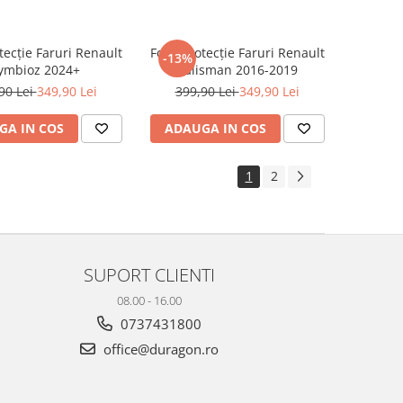
tecție Faruri Renault
Folie Protecție Faruri Renault
-13%
ymbioz 2024+
Talisman 2016-2019
90 Lei
349,90 Lei
399,90 Lei
349,90 Lei
GA IN COS
ADAUGA IN COS
1
2
SUPORT CLIENTI
08.00 - 16.00
0737431800
office@duragon.ro