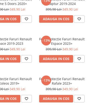
-13%
ne 5 Doors 2020+
Captur 2019-2024
90 Lei
349,90 Lei
399,90 Lei
349,90 Lei
GA IN COS
ADAUGA IN COS
tecție Faruri Renault
Folie Protecție Faruri Renault
-13%
pace 2019-2023
Espace 2023+
90 Lei
349,90 Lei
399,90 Lei
349,90 Lei
GA IN COS
ADAUGA IN COS
tecție Faruri Renault
Folie Protecție Faruri Renault
-13%
Koleos 2019+
Rafale 2023+
90 Lei
349,90 Lei
399,90 Lei
349,90 Lei
GA IN COS
ADAUGA IN COS