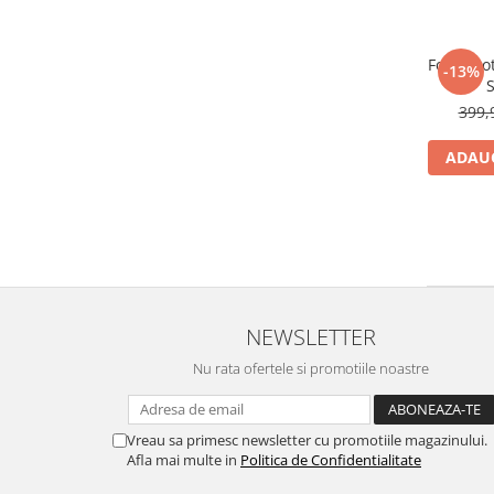
Lenovo
Realme
Ssangyong
LG
Samsung
Subaru
Folie Pro
Maxwest
Sanko
Suzuki
-13%
Meizu
T-Mobile
Tesla
399,
Micromax
TCL
Toyota
ADAUG
Microsoft
Tecno
Volkswagen
Motorola
UGEE
Volvo
Nio
Ulefone
Nokia
Umidigi
Nothing
verykool
NEWSLETTER
OnePlus
Vivo
Nu rata ofertele si promotiile noastre
Oppo
Vodafone
Orange
Wacom
Vreau sa primesc newsletter cu promotiile magazinului.
Oukitel
Xiaomi
Afla mai multe in
Politica de Confidentialitate
Palm
Yezz