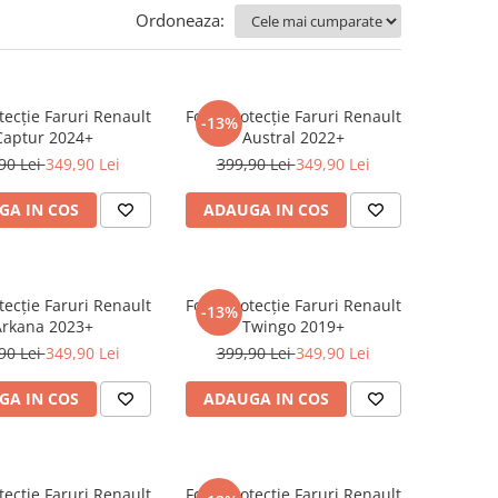
Ordoneaza:
tecție Faruri Renault
Folie Protecție Faruri Renault
-13%
Captur 2024+
Austral 2022+
90 Lei
349,90 Lei
399,90 Lei
349,90 Lei
GA IN COS
ADAUGA IN COS
tecție Faruri Renault
Folie Protecție Faruri Renault
-13%
Arkana 2023+
Twingo 2019+
90 Lei
349,90 Lei
399,90 Lei
349,90 Lei
GA IN COS
ADAUGA IN COS
tecție Faruri Renault
Folie Protecție Faruri Renault