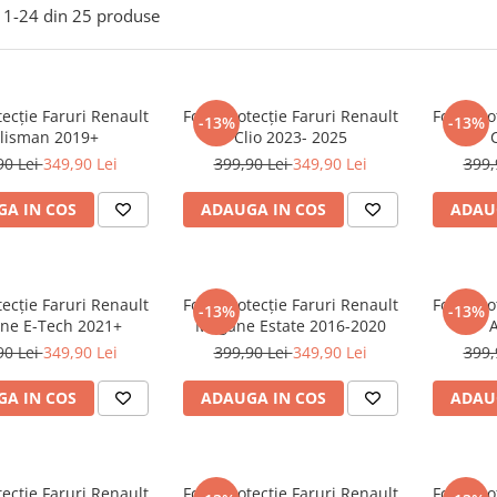
1-
24
din
25
produse
tecție Faruri Renault
Folie Protecție Faruri Renault
Folie Pro
-13%
-13%
lisman 2019+
Clio 2023- 2025
90 Lei
349,90 Lei
399,90 Lei
349,90 Lei
399,
A IN COS
ADAUGA IN COS
ADAU
tecție Faruri Renault
Folie Protecție Faruri Renault
Folie Pro
-13%
-13%
ne E-Tech 2021+
Megane Estate 2016-2020
90 Lei
349,90 Lei
399,90 Lei
349,90 Lei
399,
A IN COS
ADAUGA IN COS
ADAU
tecție Faruri Renault
Folie Protecție Faruri Renault
Folie Pro