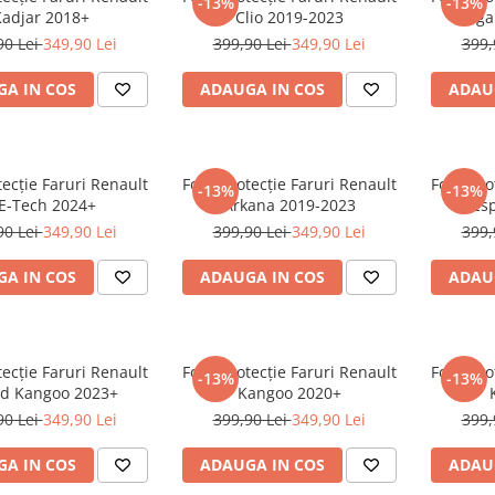
-13%
-13%
adjar 2018+
Clio 2019-2023
Mega
90 Lei
349,90 Lei
399,90 Lei
349,90 Lei
399,
A IN COS
ADAUGA IN COS
ADAU
tecție Faruri Renault
Folie Protecție Faruri Renault
Folie Pro
-13%
-13%
 E-Tech 2024+
Arkana 2019-2023
Es
90 Lei
349,90 Lei
399,90 Lei
349,90 Lei
399,
A IN COS
ADAUGA IN COS
ADAU
tecție Faruri Renault
Folie Protecție Faruri Renault
Folie Pro
-13%
-13%
d Kangoo 2023+
Kangoo 2020+
90 Lei
349,90 Lei
399,90 Lei
349,90 Lei
399,
A IN COS
ADAUGA IN COS
ADAU