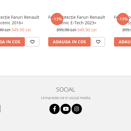
tecție Faruri Renault
Folie Protecție Faruri Renault
Folie Pro
-13%
-13%
Scenic 2016+
Scenic E-Tech 2023+
S
90 Lei
349,90 Lei
399,90 Lei
349,90 Lei
399,
A IN COS
ADAUGA IN COS
ADAU
SOCIAL
Urmareste-ne in social media