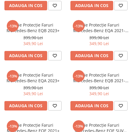
ADAUGA IN COS
ADAUGA IN COS
Sonim
Sony
Folie Protecție Faruri
Folie Protecție Faruri
T-mobile
-13%
-13%
Mercedes-Benz EQB 2023+
Mercedes-Benz EQA 2021-
TCL
2023
399,90 Lei
399,90 Lei
349,90 Lei
349,90 Lei
Tecno
Ulefone
ADAUGA IN COS
ADAUGA IN COS
Unnecto
Verykool
Folie Protecție Faruri
Folie Protecție Faruri
-13%
-13%
Mercedes-Benz EQA 2023+
Mercedes-Benz EQB 2021-
Vivo
2023
399,90 Lei
399,90 Lei
Vodafone
349,90 Lei
349,90 Lei
Wiko
ADAUGA IN COS
ADAUGA IN COS
Xiaomi
Xolo
Folie Protecție Faruri
Folie Protecție Faruri
-13%
-13%
Yezz
Mercedes-Benz EQE 2021+
Mercedes-Benz EQE SUV