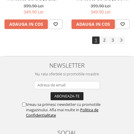
Yota
2022+
399,90 Lei
399,90 Lei
349,90 Lei
349,90 Lei
ZTE
ADAUGA IN COS
ADAUGA IN COS
1
2
3
NEWSLETTER
Nu rata ofertele si promotiile noastre
Vreau sa primesc newsletter cu promotiile
magazinului. Afla mai multe in
Politica de
Confidentialitate
SOCIAL