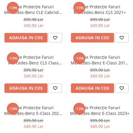
Nokia
Umidigi
Folie Protecție Faruri
Folie Protecție Faruri
-13%
-13%
Nothing
verykool
Mercedes-Benz CLE Cabriolet
Mercedes-Benz CLS 2021+
2023+
399,90 Lei
399,90 Lei
OnePlus
Vivo
349,90 Lei
349,90 Lei
Oppo
Vodafone
ADAUGA IN COS
ADAUGA IN COS
Orange
Wacom
Oukitel
Xiaomi
Folie Protecție Faruri
Folie Protecție Faruri
Palm
Yezz
-13%
-13%
Mercedes-Benz CLS Class
Mercedes-Benz E-Class 2016-
Panasonic
Zamolxe
(C257) 2018-2021
2020
399,90 Lei
399,90 Lei
349,90 Lei
349,90 Lei
Plum
ZTE
Posh
ADAUGA IN COS
ADAUGA IN COS
Qmobile
Razer
Folie Protecție Faruri
Folie Protecție Faruri
-13%
-13%
Mercedes-Benz E-Class 2020-
Realme
Mercedes-Benz E-Class 2023+
2023
399,90 Lei
399,90 Lei
Samsung
349,90 Lei
349,90 Lei
Sharp