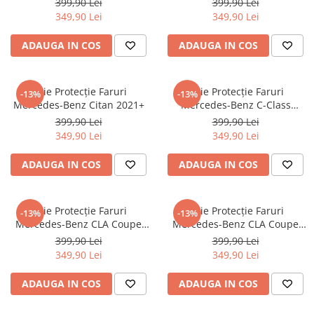
399,90 Lei
399,90 Lei
iQOO
Motorola
Opel
349,90 Lei
349,90 Lei
Itel
Nokia
Peugeot
ADAUGA IN COS
ADAUGA IN COS
Jolla
OnePlus
Porsche
Kyocera
Oppo
Renault
Folie Protecție Faruri
Folie Protecție Faruri
-13%
-13%
Lava
Oukitel
Seat
Mercedes-Benz Citan 2021+
Mercedes-Benz C-Class
(W205) 2018-2021
399,90 Lei
399,90 Lei
Leeco
Plum
Skoda
349,90 Lei
349,90 Lei
Lenovo
Realme
Ssangyong
ADAUGA IN COS
ADAUGA IN COS
LG
Samsung
Subaru
Maxwest
Sanko
Suzuki
Folie Protecție Faruri
Folie Protecție Faruri
Meizu
T-Mobile
Tesla
-13%
-13%
Mercedes-Benz CLA Coupe
Mercedes-Benz CLA Coupe
Micromax
TCL
Toyota
(C118) 2019-2023
2023+
399,90 Lei
399,90 Lei
349,90 Lei
349,90 Lei
Microsoft
Tecno
Volkswagen
Motorola
UGEE
Volvo
ADAUGA IN COS
ADAUGA IN COS
Nio
Ulefone