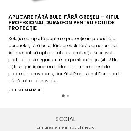
APLICARE FĂRĂ BULE, FĂRĂ GREȘELI – KITUL
PROFESIONAL DURAGON PENTRU FOLII DE
PROTECȚIE
Soluția completă pentru o protecție impecabilă a
P
ecranelor, fără bule, fără greșeli, fără compromisuri.
s
Ai încercat să aplici o folie de protecție și ai avut
D
parte de bule, zgârieturi sau poziționări greșite? Nu
a
ești singur! Aplicarea foliilor pe ecrane sensibile
d
poate fi o provocare, dar Kitul Profesional Duragon îți
c
oferă tot ce ai nevoie...
t
CITESTE MAI MULT
C
SOCIAL
Urmareste-ne in social media