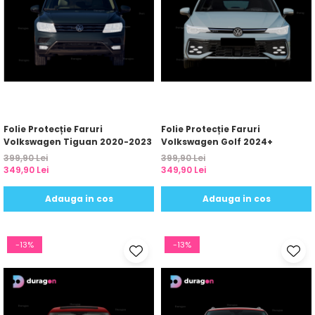
Yota
ZTE
Folie Protecție Faruri
Folie Protecție Faruri
Volkswagen Tiguan 2020-2023
Volkswagen Golf 2024+
399,90 Lei
399,90 Lei
349,90 Lei
349,90 Lei
Adauga in cos
Adauga in cos
-13%
-13%