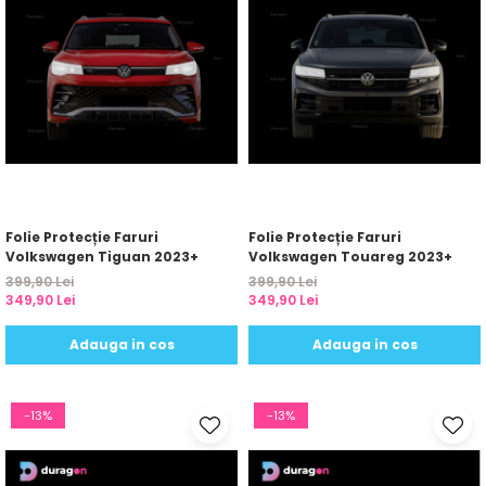
Folie Protecție Faruri
Folie Protecție Faruri
Volkswagen Tiguan 2023+
Volkswagen Touareg 2023+
399,90 Lei
399,90 Lei
349,90 Lei
349,90 Lei
Adauga in cos
Adauga in cos
-13%
-13%