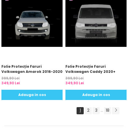
Folie Protecție Faruri
Folie Protecție Faruri
Volkswagen Amarok 2016-2020
Volkswagen Caddy 2020+
399,90 Lei
399,90 Lei
349,90 Lei
349,90 Lei
Adauga in cos
Adauga in cos
1
2
3
18
...