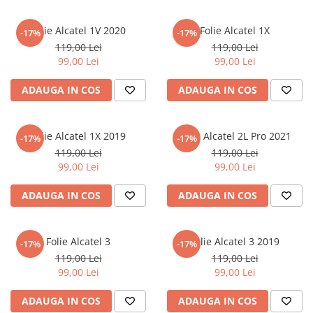
Sonim
Folie Alcatel 1V 2020
Folie Alcatel 1X
-17%
-17%
Sony
119,00 Lei
119,00 Lei
99,00 Lei
99,00 Lei
T-mobile
TCL
ADAUGA IN COS
ADAUGA IN COS
Tecno
Ulefone
Folie Alcatel 1X 2019
Folie Alcatel 2L Pro 2021
-17%
-17%
Unnecto
119,00 Lei
119,00 Lei
99,00 Lei
99,00 Lei
Verykool
Vivo
ADAUGA IN COS
ADAUGA IN COS
Vodafone
Wiko
Folie Alcatel 3
Folie Alcatel 3 2019
-17%
-17%
Xiaomi
119,00 Lei
119,00 Lei
99,00 Lei
99,00 Lei
Xolo
Yezz
ADAUGA IN COS
ADAUGA IN COS