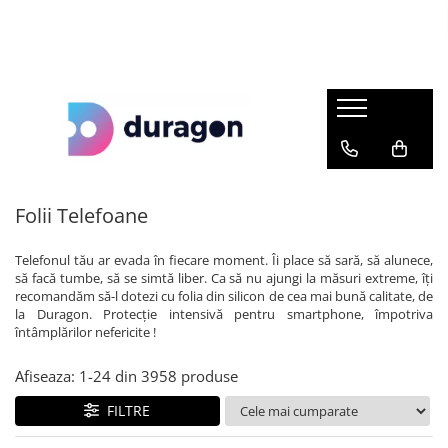
Folii Telefoane
Folii Tablete
Folii Faruri
Folii Navigatii Auto
Folii e-book Reader
Folii Aparate foto-video
Folii Smartwatch
Folii Laptop
Volkswagen
Acer
Acer
Audi
Barnes & Noble
AgfaPhoto
Amazfit
Acer
Mercedes-Benz
Alcatel
Alcatel
BMW
BOOX
AKASO
Apple
Apple
BMW
Allview
Allview
BYD
Kindle
Blackmagic
Asus
Asus
Audi
Apple
Amazon
Citroen
Kobo
Canon
Cubot
Dell
Folii Telefoane
Dacia
Archos
Apple
Cupra
Pocketbook
DJI Osmo
Fitbit
HP
Telefonul tău ar evada în fiecare moment. Îi place să sară, să alunece,
Renault
Asus
Archos
Dacia
reMarkable
Fujifilm
Fossil
Huawei
să facă tumbe, să se simtă liber. Ca să nu ajungi la măsuri extreme, îți
Hyundai
recomandăm să-l dotezi cu folia din silicon de cea mai bună calitate, de
Blackberry
Asus
DS
GoPro
Garmin
Lenovo
la Duragon. Protecție intensivă pentru smartphone, împotriva
Skoda
Blackview
Blackview
Fiat
Insta360
Google
LG
întâmplărilor nefericite !
Toyota
Blu
BLU
Ford
Kodak
Honor
Microsoft
Afiseaza:
1-
24
din
3958
produse
Ford
BQ
Contixo
Honda
Leica
Huawei
MSI
FILTRE
Lexus
CAT
Cubot
Hyundai
Nikon
itel
Razer