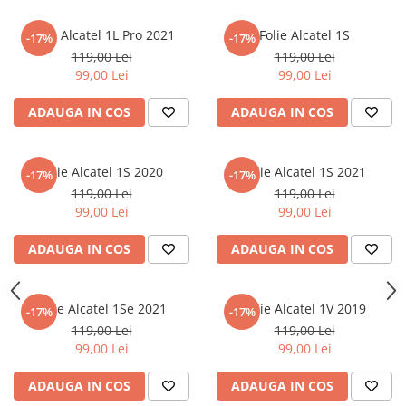
Nokia
Umidigi
Folie Alcatel 1L Pro 2021
Folie Alcatel 1S
Nothing
verykool
-17%
-17%
119,00 Lei
119,00 Lei
OnePlus
Vivo
99,00 Lei
99,00 Lei
Oppo
Vodafone
ADAUGA IN COS
ADAUGA IN COS
Orange
Wacom
Oukitel
Xiaomi
Folie Alcatel 1S 2020
Folie Alcatel 1S 2021
-17%
-17%
Palm
Yezz
119,00 Lei
119,00 Lei
Panasonic
Zamolxe
99,00 Lei
99,00 Lei
Plum
ZTE
ADAUGA IN COS
ADAUGA IN COS
Posh
Qmobile
Folie Alcatel 1Se 2021
Folie Alcatel 1V 2019
-17%
-17%
Razer
119,00 Lei
119,00 Lei
Realme
99,00 Lei
99,00 Lei
Samsung
ADAUGA IN COS
ADAUGA IN COS
Sharp