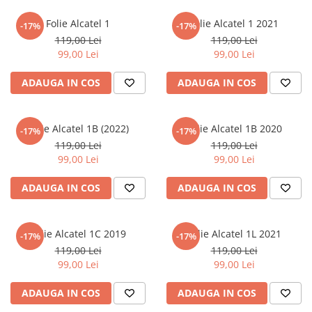
iQOO
Motorola
Opel
Folie Alcatel 1
Folie Alcatel 1 2021
-17%
-17%
Itel
Nokia
Peugeot
119,00 Lei
119,00 Lei
99,00 Lei
99,00 Lei
Jolla
OnePlus
Porsche
Kyocera
Oppo
Renault
ADAUGA IN COS
ADAUGA IN COS
Lava
Oukitel
Seat
Leeco
Plum
Skoda
Folie Alcatel 1B (2022)
Folie Alcatel 1B 2020
-17%
-17%
119,00 Lei
119,00 Lei
Lenovo
Realme
Ssangyong
99,00 Lei
99,00 Lei
LG
Samsung
Subaru
ADAUGA IN COS
ADAUGA IN COS
Maxwest
Sanko
Suzuki
Meizu
T-Mobile
Tesla
Micromax
TCL
Toyota
Folie Alcatel 1C 2019
Folie Alcatel 1L 2021
-17%
-17%
119,00 Lei
119,00 Lei
Microsoft
Tecno
Volkswagen
99,00 Lei
99,00 Lei
Motorola
UGEE
Volvo
ADAUGA IN COS
ADAUGA IN COS
Nio
Ulefone