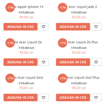
MG
Coolpad
Dolphin
Infinity
Olympus
LG
Samsung
Folie Apple Iphone 15
Folie Acer Liquid Jade 2
Mini
-17%
-17%
Cubot
Doogee
Isuzu
Panasonic
Motorola
119,00 Lei
119,00 Lei
Opel
Doogee
GAOMON
Jaguar
Sony
OnePlus
99,00 Lei
99,00 Lei
Porsche
Energizer
Google
Jeep
Oppo
ADAUGA IN COS
ADAUGA IN COS
Tesla
Fairphone
Honeywell
KIA
Oukitel
Volvo
Gionee
Honor
Lamborghini
Realme
Folie Acer Liquid Z6
Folie Acer Liquid Z6 Plus
-17%
-17%
Google
HTC
Land Rover
Samsung
119,00 Lei
119,00 Lei
Haier
Huawei
Lexus
Skmei
99,00 Lei
99,00 Lei
Honor
HUION
Maserati
Suunto
ADAUGA IN COS
ADAUGA IN COS
HP
Icemobile
Mazda
The iHealth
HTC
Infinix
Mercedes-Benz
vivo
Folie Acer Liquid Zest
Folie Acer Liquid Zest Plus
-17%
-17%
Huawei
itel
MG
Xiaomi
119,00 Lei
119,00 Lei
99,00 Lei
99,00 Lei
Icemobile
Lenovo
Mini Cooper
Infinix
LG
Mitsubishi
ADAUGA IN COS
ADAUGA IN COS
Intex
Microsoft
Nissan