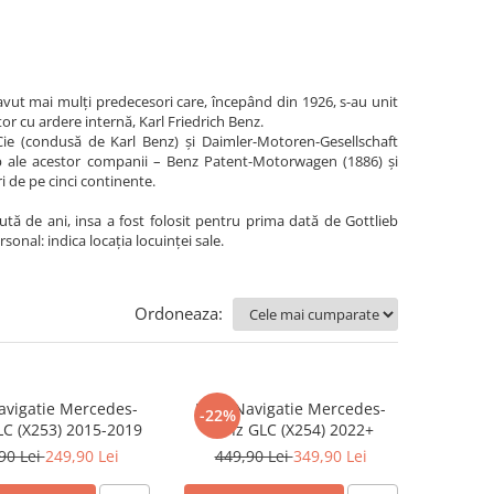
ut mai mulți predecesori care, începând din 1926, s-au unit
 cu ardere internă, Karl Friedrich Benz.
e (condusă de Karl Benz) și Daimler-Motoren-Gesellschaft
p ale acestor companii – Benz Patent-Motorwagen (1886) și
i de pe cinci continente.
sută de ani, insa a fost folosit pentru prima dată de Gottlieb
sonal: indica locația locuinței sale.
Ordoneaza:
Navigatie Mercedes-
Folie Navigatie Mercedes-
-22%
C (X253) 2015-2019
Benz GLC (X254) 2022+
90 Lei
249,90 Lei
449,90 Lei
349,90 Lei