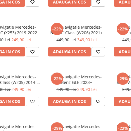
A IN COS
ADAUGA IN COS
ADAU
avigatie Mercedes-
Folie Navigatie Mercedes-
Folie 
-22%
-22%
C (X253) 2019-2022
Benz C-Class (W206) 2021+
Ben
90 Lei
249,90 Lei
449,90 Lei
349,90 Lei
449,
A IN COS
ADAUGA IN COS
ADAU
avigatie Mercedes-
Folie Navigatie Mercedes-
Folie 
-22%
-29%
Class (W205) 2014-
Benz GLE 2023+
Benz V-
2018
90 Lei
249,90 Lei
449,90 Lei
349,90 Lei
349,
A IN COS
ADAUGA IN COS
ADAU
avigatie Mercedes-
Folie Navigatie Mercedes-
Folie 
-29%
-22%