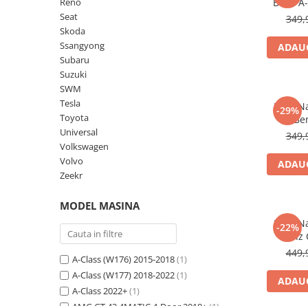
Lenovo
Realme
Ssangyong
Reno
Benz A-
Seat
349,
LG
Samsung
Subaru
Skoda
Maxwest
Sanko
Suzuki
Ssangyong
ADAUG
Subaru
Meizu
T-Mobile
Tesla
Suzuki
Micromax
TCL
Toyota
SWM
Tesla
Folie N
Microsoft
Tecno
Volkswagen
-29%
Toyota
Be
Motorola
UGEE
Volvo
Universal
349,
Volkswagen
Nio
Ulefone
Volvo
ADAUG
Nokia
Umidigi
Zeekr
Nothing
verykool
MODEL MASINA
OnePlus
Vivo
Folie N
-22%
Oppo
Vodafone
Benz 
449,
Orange
Wacom
A-Class (W176) 2015-2018
(1)
A-Class (W177) 2018-2022
(1)
Oukitel
Xiaomi
ADAUG
A-Class 2022+
(1)
Palm
Yezz
AMG GT 43 4MATIC 4-Door 2018+
(1)