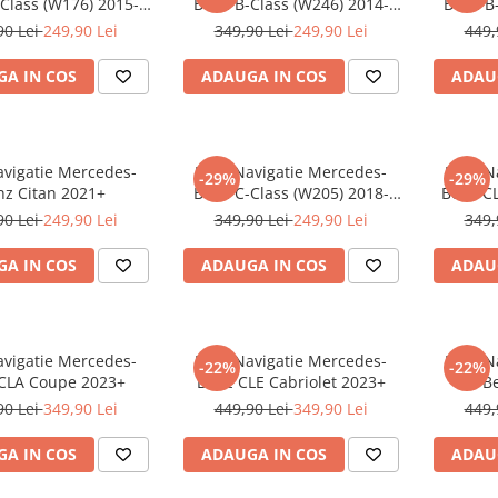
Class (W176) 2015-
Benz B-Class (W246) 2014-
Benz B-
2018
2018
90 Lei
249,90 Lei
349,90 Lei
249,90 Lei
449,
A IN COS
ADAUGA IN COS
ADAU
avigatie Mercedes-
Folie Navigatie Mercedes-
Folie 
-29%
-29%
nz Citan 2021+
Benz C-Class (W205) 2018-
Benz CL
2021
90 Lei
249,90 Lei
349,90 Lei
249,90 Lei
349,
A IN COS
ADAUGA IN COS
ADAU
avigatie Mercedes-
Folie Navigatie Mercedes-
Folie 
-22%
-22%
CLA Coupe 2023+
Benz CLE Cabriolet 2023+
B
90 Lei
349,90 Lei
449,90 Lei
349,90 Lei
449,
A IN COS
ADAUGA IN COS
ADAU