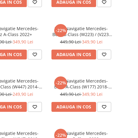
GA IN COS
ADAUGA IN COS
Navigatie Mercedes-
Folie Navigatie Mercedes-
-22%
z A-Class 2022+
Benz S-Class (W223) / (V223)
2020+
90 Lei
349,90 Lei
449,90 Lei
349,90 Lei
GA IN COS
ADAUGA IN COS
Navigatie Mercedes-
Folie Navigatie Mercedes-
-22%
Class (W447) 2014-
Benz A-Class (W177) 2018-
2019
2022
90 Lei
249,90 Lei
449,90 Lei
349,90 Lei
GA IN COS
ADAUGA IN COS
Navigatie Mercedes-
Folie Navigatie Mercedes-
-22%