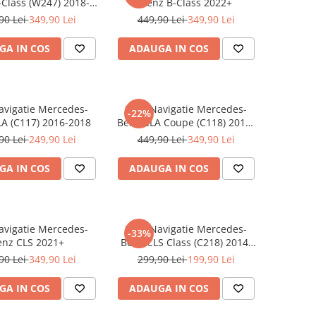
Class (W247) 2018-
Benz B-Class 2022+
2022
90 Lei
349,90 Lei
449,90 Lei
349,90 Lei
GA IN COS
ADAUGA IN COS
Navigatie Mercedes-
Folie Navigatie Mercedes-
-22%
A (C117) 2016-2018
Benz CLA Coupe (C118) 2019-
2023
90 Lei
249,90 Lei
449,90 Lei
349,90 Lei
GA IN COS
ADAUGA IN COS
Navigatie Mercedes-
Folie Navigatie Mercedes-
-33%
enz CLS 2021+
Benz CLS Class (C218) 2014-
2018
90 Lei
349,90 Lei
299,90 Lei
199,90 Lei
GA IN COS
ADAUGA IN COS