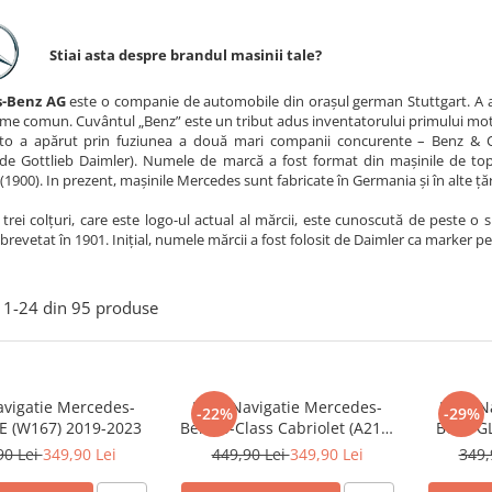
Stiai asta despre brandul masinii tale?
-Benz AG
este o companie de automobile din orașul german Stuttgart. A av
e comun. Cuvântul „Benz” este un tribut adus inventatorului primului motor
to a apărut prin fuziunea a două mari companii concurente – Benz & Ci
de Gottlieb Daimler). Numele de marcă a fost format din mașinile de to
1900). In prezent, mașinile Mercedes sunt fabricate în Germania și în alte țăr
trei colțuri, care este logo-ul actual al mărcii, este cunoscută de peste o 
 brevetat în 1901. Inițial, numele mărcii a fost folosit de Daimler ca marker per
1-
24
din
95
produse
avigatie Mercedes-
Folie Navigatie Mercedes-
Folie 
-22%
-29%
E (W167) 2019-2023
Benz S-Class Cabriolet (A217)
Benz GL
2017+
90 Lei
349,90 Lei
449,90 Lei
349,90 Lei
349,