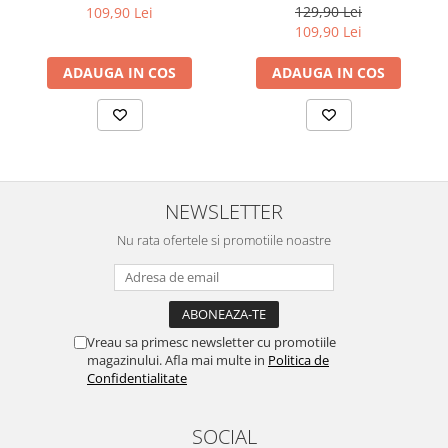
129,90 Lei
109,90 Lei
urmatoarele ore dupa instalare, astfel incat folia sa se stabilizeze
Sonim
109,90 Lei
pe suprafata, insa dispozitivul va fi complet functional.
Sony
Cu acoperirea
Duragon®
, protectia ecranului trece la nivelul
ADAUGA IN COS
ADAUGA IN COS
T-mobile
următor !
TCL
Tecno
Ulefone
NEWSLETTER
Unnecto
Nu rata ofertele si promotiile noastre
Verykool
Vivo
Vodafone
Wiko
Vreau sa primesc newsletter cu promotiile
magazinului. Afla mai multe in
Politica de
Xiaomi
Confidentialitate
Xolo
Yezz
SOCIAL