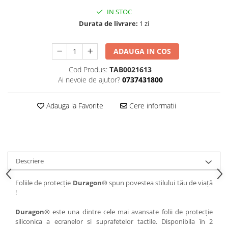
IN STOC
iQOO
Motorola
Opel
Durata de livrare:
1 zi
Itel
Nokia
Peugeot
Jolla
OnePlus
Porsche
ADAUGA IN COS
Kyocera
Oppo
Renault
Cod Produs:
TAB0021613
Lava
Oukitel
Seat
Ai nevoie de ajutor?
0737431800
Leeco
Plum
Skoda
Adauga la Favorite
Cere informatii
Lenovo
Realme
Ssangyong
LG
Samsung
Subaru
Maxwest
Sanko
Suzuki
Meizu
T-Mobile
Tesla
Descriere
Micromax
TCL
Toyota
Foliile de protecție
Duragon®
spun povestea stilului tău de viață
Microsoft
Tecno
Volkswagen
!
Motorola
UGEE
Volvo
Duragon®
este una dintre cele mai avansate folii de protecție
Nio
Ulefone
siliconica a ecranelor si suprafetelor tactile. Disponibila în 2