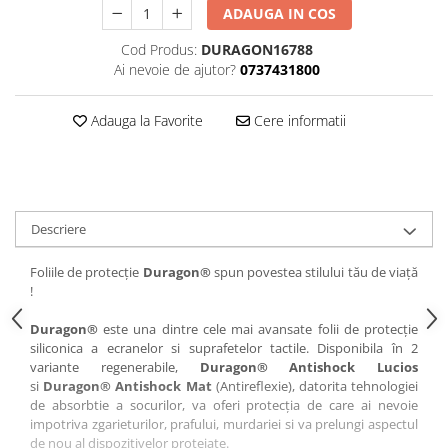
ADAUGA IN COS
iQOO
Motorola
Opel
Cod Produs:
DURAGON16788
Itel
Nokia
Peugeot
Ai nevoie de ajutor?
0737431800
Jolla
OnePlus
Porsche
Kyocera
Oppo
Renault
Adauga la Favorite
Cere informatii
Lava
Oukitel
Seat
Leeco
Plum
Skoda
Lenovo
Realme
Ssangyong
Descriere
LG
Samsung
Subaru
Maxwest
Sanko
Suzuki
Foliile de protecție
Duragon®
spun povestea stilului tău de viață
!
Meizu
T-Mobile
Tesla
Duragon®
este una dintre cele mai avansate folii de protecție
Micromax
TCL
Toyota
siliconica a ecranelor si suprafetelor tactile. Disponibila în 2
Microsoft
Tecno
Volkswagen
variante regenerabile,
Duragon® Antishock Lucios
si
Duragon® Antishock Mat
(Antireflexie), datorita tehnologiei
Motorola
UGEE
Volvo
de absorbtie a socurilor, va oferi protecția de care ai nevoie
impotriva zgarieturilor, prafului, murdariei si va prelungi aspectul
Nio
Ulefone
de nou al dispozitivelor protejate.