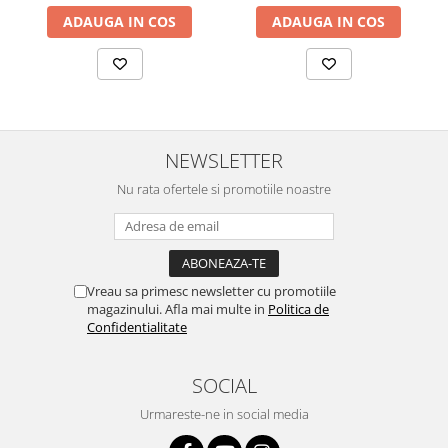
următor !
ADAUGA IN COS
ADAUGA IN COS
Sonim
Sony
T-mobile
TCL
Tecno
NEWSLETTER
Ulefone
Nu rata ofertele si promotiile noastre
Unnecto
Verykool
Vivo
Vreau sa primesc newsletter cu promotiile
Vodafone
magazinului. Afla mai multe in
Politica de
Confidentialitate
Wiko
Xiaomi
SOCIAL
Xolo
Urmareste-ne in social media
Yezz