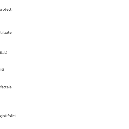
protecții
tilizate
itală
ită
fectele
nii foliei