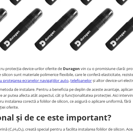
tru protecția device-urilor oferite de
Duragon
vin cu o promisiune clară: pro
 silicon sunt materiale polimerice flexibile, care le conferă elasticitate, rezis
u protejarea ecranelor navigațiilor auto
,
telefoanelor
și altor device-uri elect
în metoda de instalare. Pentru a beneficia pe deplin de aceste avantaje, aplicare
e ar putea afecta atât aspectul, cât și funcționalitatea protecției. Aici intervin
 instalarea corectă a foliilor de silicon, ce asigură o aplicare uniformă, fără
iei oferite.
ional și de ce este important?
rină (C₃H₈O₃), creată special pentru a facilita instalarea foliilor de silicon. Ac