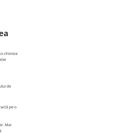
rea
ico-chimice
stei
ului de
ractă pe o
er. Mai
ă.