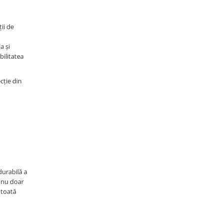
ții de
a și
bilitatea
cție din
durabilă a
a nu doar
 toată