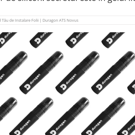
l Tău de Instalare Folii
|
Duragon ATS Novus