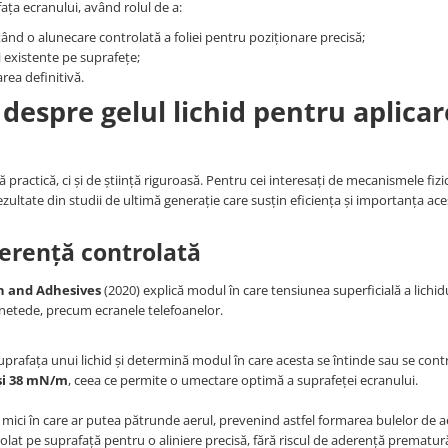
fața ecranului, având rolul de a:
țând o alunecare controlată a foliei pentru poziționare precisă;
i existente pe suprafețe;
area definitivă.
 despre gelul lichid pentru aplica
ă practică, ci și de știință riguroasă. Pentru cei interesați de mecanismele fiz
ezultate din studii de ultimă generație care susțin eficiența și importanța ace
derență controlată
on and Adhesives
(2020) explică modul în care tensiunea superficială a lichid
e netede, precum ecranele telefoanelor.
suprafața unui lichid și determină modul în care acesta se întinde sau se cont
și 38 mN/m
, ceea ce permite o umectare optimă a suprafeței ecranului.
le mici în care ar putea pătrunde aerul, prevenind astfel formarea bulelor de a
olat pe suprafață pentru o aliniere precisă, fără riscul de aderență prematur