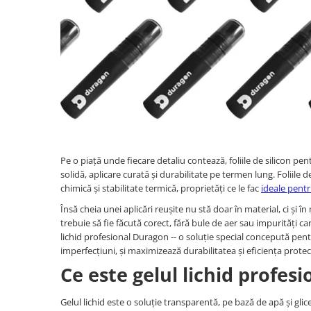
Haier
Huawei
Lexus
Skmei
Honor
HUION
Maserati
Suunto
HP
Icemobile
Mazda
The iHealth
HTC
Infinix
Mercedes-Benz
vivo
Huawei
itel
MG
Xiaomi
Icemobile
Lenovo
Mini Cooper
Infinix
LG
Mitsubishi
Pe o piață unde fiecare detaliu contează, foliile de silicon pen
Intex
Microsoft
Nissan
solidă, aplicare curată și durabilitate pe termen lung. Foliile de
iQOO
Motorola
Opel
chimică și stabilitate termică, proprietăți ce le fac
ideale pentr
Itel
Nokia
Peugeot
Însă cheia unei aplicări reușite nu stă doar în material, ci și 
trebuie să fie făcută corect, fără bule de aer sau impurități car
Jolla
OnePlus
Porsche
lichid profesional Duragon -- o soluție special concepută pentru
Kyocera
Oppo
Renault
imperfecțiuni, și maximizează durabilitatea și eficiența protecț
Ce este gelul lichid profes
Lava
Oukitel
Seat
Leeco
Plum
Skoda
Gelul lichid este o soluție transparentă, pe bază de apă și glice