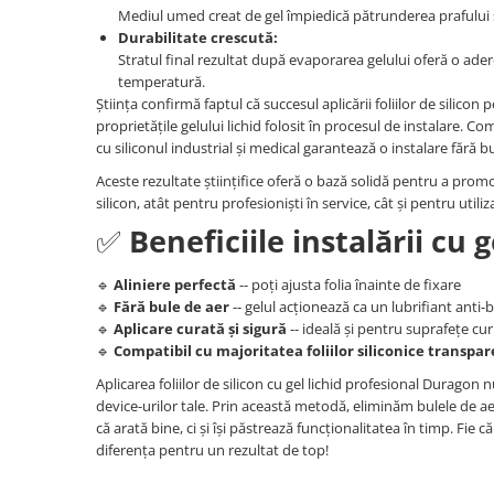
Unnecto
Mediul umed creat de gel împiedică pătrunderea prafului s
Durabilitate crescută:
Verykool
Stratul final rezultat după evaporarea gelului oferă o adere
Vivo
temperatură.
Știința confirmă faptul că succesul aplicării foliilor de silicon 
Vodafone
proprietățile gelului lichid folosit în procesul de instalare. Co
Wiko
cu siliconul industrial și medical garantează o instalare fără bu
Xiaomi
Aceste rezultate științifice oferă o bază solidă pentru a promo
silicon, atât pentru profesioniști în service, cât și pentru utilizat
Xolo
✅
Beneficiile instalării cu g
Yezz
Yota
🔹
Aliniere perfectă
-- poți ajusta folia înainte de fixare
🔹
Fără bule de aer
-- gelul acționează ca un lubrifiant anti-
ZTE
🔹
Aplicare curată și sigură
-- ideală și pentru suprafețe cu
🔹
Compatibil cu majoritatea foliilor siliconice transp
Aplicarea foliilor de silicon cu gel lichid profesional Duragon 
device-urilor tale. Prin această metodă, eliminăm bulele de aer 
că arată bine, ci și își păstrează funcționalitatea în timp. Fie 
diferența pentru un rezultat de top!