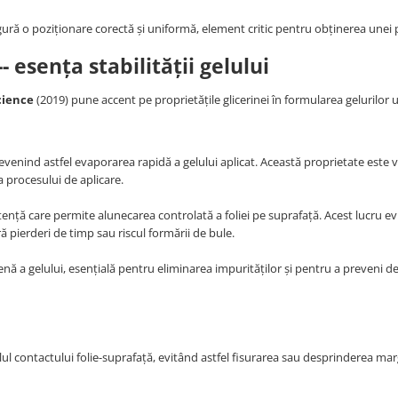
igură o poziționare corectă și uniformă, element critic pentru obținerea unei 
-- esența stabilității gelului
cience
(2019) pune accent pe proprietățile glicerinei în formularea gelurilor u
evenind astfel evaporarea rapidă a gelului aplicat. Această proprietate este v
a procesului de aplicare.
stență care permite alunecarea controlată a foliei pe suprafață. Acest lucru ev
ă pierderi de timp sau riscul formării de bule.
nă a gelului, esențială pentru eliminarea impurităților și pentru a preveni de
l contactului folie-suprafață, evitând astfel fisurarea sau desprinderea margi