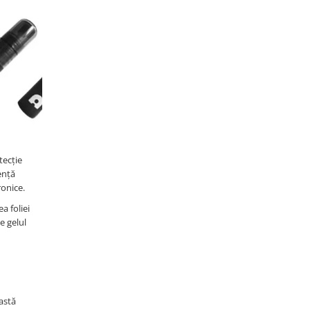
tecție
tență
ronice.
a foliei
e gelul
eastă