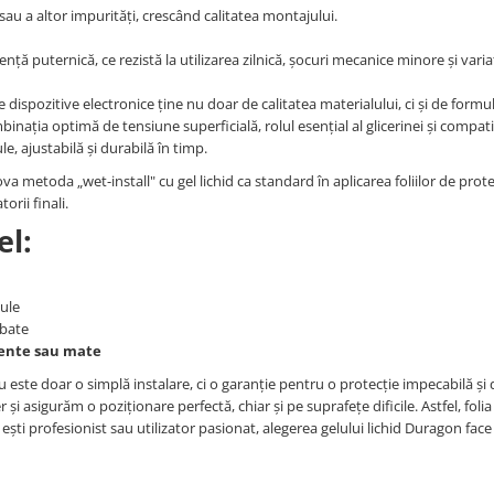
au a altor impurități, crescând calitatea montajului.
nță puternică, ce rezistă la utilizarea zilnică, șocuri mecanice minore și varia
pe dispozitive electronice ține nu doar de calitatea materialului, ci și de formul
mbinația optimă de tensiune superficială, rolul esențial al glicerinei și compati
le, ajustabilă și durabilă în timp.
va metoda „wet-install" cu gel lichid ca standard în aplicarea foliilor de prote
orii finali.
el:
bule
rbate
arente sau mate
nu este doar o simplă instalare, ci o garanție pentru o protecție impecabilă și 
și asigurăm o poziționare perfectă, chiar și pe suprafețe dificile. Astfel, foli
că ești profesionist sau utilizator pasionat, alegerea gelului lichid Duragon face