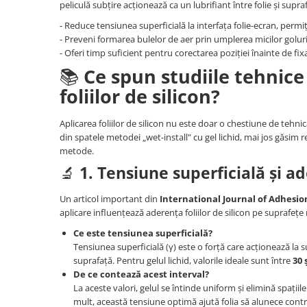
Lenovo
Realme
Ssangyong
peliculă subțire acționează ca un lubrifiant între folie și supra
LG
Samsung
Subaru
- Reduce tensiunea superficială la interfața folie-ecran, permi
- Preveni formarea bulelor de aer prin umplerea micilor golur
Maxwest
Sanko
Suzuki
- Oferi timp suficient pentru corectarea poziției înainte de fix
Meizu
T-Mobile
Tesla
📚
Ce spun studiile tehnice
Micromax
TCL
Toyota
foliilor de silicon?
Microsoft
Tecno
Volkswagen
Aplicarea foliilor de silicon nu este doar o chestiune de tehnic
Motorola
UGEE
Volvo
din spatele metodei „wet-install" cu gel lichid, mai jos găsim r
Nio
Ulefone
metode.
🔬
1. Tensiune superficială și a
Nokia
Umidigi
Nothing
verykool
Un articol important din
International Journal of Adhesi
aplicare influențează aderența foliilor de silicon pe suprafeț
OnePlus
Vivo
Ce este tensiunea superficială?
Oppo
Vodafone
Tensiunea superficială (γ) este o forță care acționează la 
Orange
Wacom
suprafață. Pentru gelul lichid, valorile ideale sunt între
30 
De ce contează acest interval?
Oukitel
Xiaomi
La aceste valori, gelul se întinde uniform și elimină spații
Palm
Yezz
mult, această tensiune optimă ajută folia să alunece contr