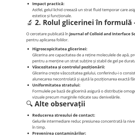
Impact practică:
Panasonic
Zamolxe
Astfel, gelul lichid creează un strat fluid temporar care as
Plum
ZTE
estetice și funcționale.
🔬
2. Rolul glicerinei în formulă 
Posh
Qmobile
O cercetare publicată în
Journal of Colloid and Interface S
pentru aplicarea foliilor.
Razer
Higroscopicitatea glicerinei:
Realme
Glicerina are capacitatea de a reține moleculele de apă, pr
pentru a menține un strat subțire și stabil de gel pe durat
Samsung
Vâscozitatea și controlul poziționării:
Sharp
Glicerina crește vâscozitatea gelului, conferindu-i o consi
alunecarea necontrolată și ajută la poziționarea exactă făr
Sonim
Uniformitatea stratului:
Sony
Formulele pe bază de glicerină asigură o distribuție omoge
vizuale precum marginile ridicate sau denivelările.
T-mobile
🔍
Alte observații
TCL
Reducerea stresului de contact:
Tecno
Gelurile intermediare reduc presiunea concentrată la nivelu
Ulefone
în timp.
Prevenirea contaminărilor: