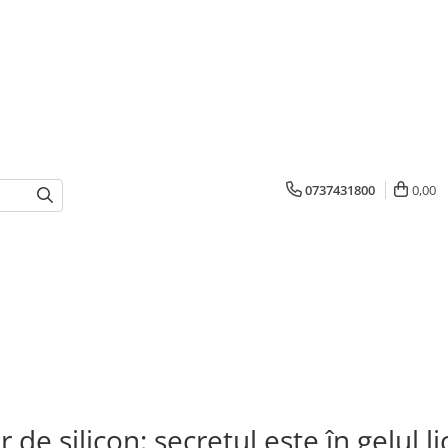
0737431800
0,00
r de silicon: secretul este în gelul li