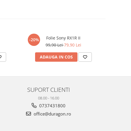
Folie Sony RX1R II
-20%
-20%
99,90 Lei
79,90 Lei
ADAUGA IN COS
AD
SUPORT CLIENTI
08.00 - 16.00
0737431800
office@duragon.ro