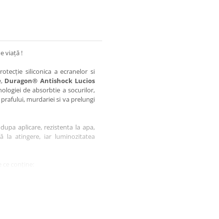
e viață !
otecție siliconica a ecranelor si
e,
Duragon® Antishock Lucios
nologiei de absorbtie a socurilor,
 prafului, murdariei si va prelungi
dupa aplicare, rezistenta la apa,
tă la atingere, iar luminozitatea
 ce conține:
ă cu modelul menționat în titlul