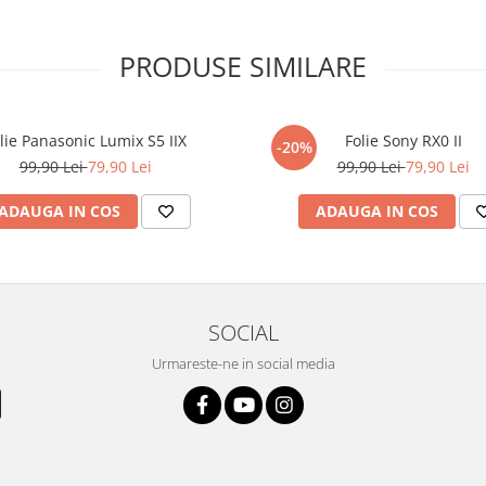
xperienta anterioara cu produse
PRODUSE SIMILARE
ului te vor ghida pas cu pas catre
tentie sporita in urmatoarele ore
ata, insa dispozitivul va fi complet
lie Panasonic Lumix S5 IIX
Folie Sony RX0 II
-20%
99,90 Lei
79,90 Lei
99,90 Lei
79,90 Lei
elul următor !
ADAUGA IN COS
ADAUGA IN COS
SOCIAL
Urmareste-ne in social media