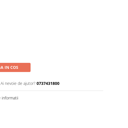
A IN COS
Ai nevoie de ajutor?
0737431800
informatii