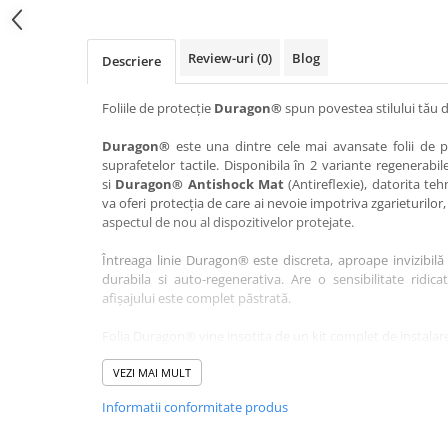
Haier
Huawei
Lexus
Skmei
Honor
HUION
Maserati
Suunto
Review-uri
(0)
Blog
Descriere
HP
Icemobile
Mazda
The iHealth
HTC
Infinix
Mercedes-Benz
vivo
Foliile de protecție
Duragon®
spun povestea stilului tău d
Huawei
itel
MG
Xiaomi
Duragon®
este una dintre cele mai avansate folii de pr
suprafetelor tactile. Disponibila în 2 variante regenerabil
Icemobile
Lenovo
Mini Cooper
si
Duragon® Antishock Mat
(Antireflexie), datorita teh
Infinix
LG
Mitsubishi
va oferi protecția de care ai nevoie impotriva zgarieturilor,
aspectul de nou al dispozitivelor protejate.
Intex
Microsoft
Nissan
Întreaga linie Duragon® este discreta, aproape invizibilă 
iQOO
Motorola
Opel
durabila si auto-regenerativa. Are o sensibilitate ridica
Itel
Nokia
Peugeot
afișajului este complet păstrată.
Jolla
OnePlus
Porsche
Folia Duragon® vine insotita de un kit complet de instalare
1 x folie display
Kyocera
Oppo
Renault
VEZI MAI MULT
1 x șervețel microfibră
Lava
Oukitel
Seat
1 x mini spray gel
Informatii conformitate produs
1 x mini racletă
Leeco
Plum
Skoda
Fiecare folie este tăiată astfel încât să fie compatibil