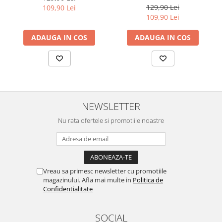
pe suprafata, insa dispozitivul va fi complet functional.
129,90 Lei
109,90 Lei
Sonim
109,90 Lei
Cu acoperirea
Duragon®
, protectia ecranului trece la nivelul
Sony
următor !
ADAUGA IN COS
ADAUGA IN COS
T-mobile
TCL
Tecno
Ulefone
NEWSLETTER
Unnecto
Verykool
Nu rata ofertele si promotiile noastre
Vivo
Vodafone
Wiko
Vreau sa primesc newsletter cu promotiile
magazinului. Afla mai multe in
Politica de
Xiaomi
Confidentialitate
Xolo
Yezz
SOCIAL