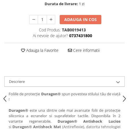
Durata de livrare:
1 zi
iQOO
Motorola
Opel
Itel
Nokia
Peugeot
ADAUGA IN COS
Jolla
OnePlus
Porsche
Cod Produs:
TAB0019413
Kyocera
Oppo
Renault
Ai nevoie de ajutor?
0737431800
Lava
Oukitel
Seat
Adauga la Favorite
Cere informatii
Leeco
Plum
Skoda
Lenovo
Realme
Ssangyong
LG
Samsung
Subaru
Maxwest
Sanko
Suzuki
Descriere
Meizu
T-Mobile
Tesla
Foliile de protecție
Duragon®
spun povestea stilului tău de viață
Micromax
TCL
Toyota
!
Microsoft
Tecno
Volkswagen
Duragon®
este una dintre cele mai avansate folii de protecție
Motorola
UGEE
Volvo
siliconica a ecranelor si suprafetelor tactile. Disponibila în 2
variante regenerabile,
Duragon® Antishock Lucios
Nio
Ulefone
si
Duragon® Antishock Mat
(Antireflexie), datorita tehnologiei