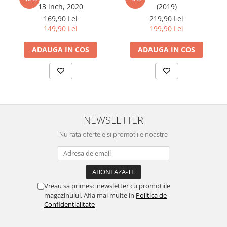
13 inch, 2020
(2019)
Cu acoperirea
Duragon®
, protectia ecranului trece la nivelul
Sonim
169,90 Lei
219,90 Lei
următor !
149,90 Lei
199,90 Lei
Sony
T-mobile
ADAUGA IN COS
ADAUGA IN COS
TCL
Tecno
Ulefone
Unnecto
NEWSLETTER
Verykool
Nu rata ofertele si promotiile noastre
Vivo
Vodafone
Wiko
Vreau sa primesc newsletter cu promotiile
Xiaomi
magazinului. Afla mai multe in
Politica de
Xolo
Confidentialitate
Yezz