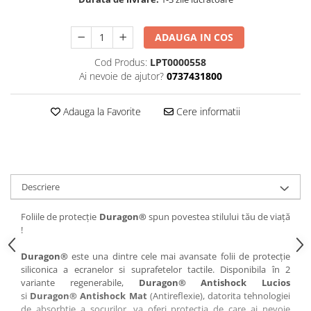
iQOO
Motorola
Opel
ADAUGA IN COS
Itel
Nokia
Peugeot
Jolla
OnePlus
Porsche
Cod Produs:
LPT0000558
Ai nevoie de ajutor?
0737431800
Kyocera
Oppo
Renault
Lava
Oukitel
Seat
Adauga la Favorite
Cere informatii
Leeco
Plum
Skoda
Lenovo
Realme
Ssangyong
LG
Samsung
Subaru
Descriere
Maxwest
Sanko
Suzuki
Meizu
T-Mobile
Tesla
Foliile de protecție
Duragon®
spun povestea stilului tău de viață
!
Micromax
TCL
Toyota
Microsoft
Tecno
Volkswagen
Duragon®
este una dintre cele mai avansate folii de protecție
siliconica a ecranelor si suprafetelor tactile. Disponibila în 2
Motorola
UGEE
Volvo
variante regenerabile,
Duragon® Antishock Lucios
si
Duragon® Antishock Mat
(Antireflexie), datorita tehnologiei
Nio
Ulefone
de absorbtie a socurilor, va oferi protecția de care ai nevoie