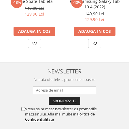
Folie Spate Tableta
Folie Samsung Galaxy Tab
-13%
-13%
urmatoarele ore dupa instalare, astfel incat folia sa se stabilizeze
10.4 (2022)
Sonim
149,90 Lei
pe suprafata, insa dispozitivul va fi complet functional.
149,90 Lei
129,90 Lei
Sony
129,90 Lei
Cu acoperirea
Duragon®
, protectia ecranului trece la nivelul
T-mobile
următor !
ADAUGA IN COS
ADAUGA IN COS
TCL
Tecno
Ulefone
Unnecto
NEWSLETTER
Verykool
Vivo
Nu rata ofertele si promotiile noastre
Vodafone
Wiko
Xiaomi
Vreau sa primesc newsletter cu promotiile
magazinului. Afla mai multe in
Politica de
Xolo
Confidentialitate
Yezz