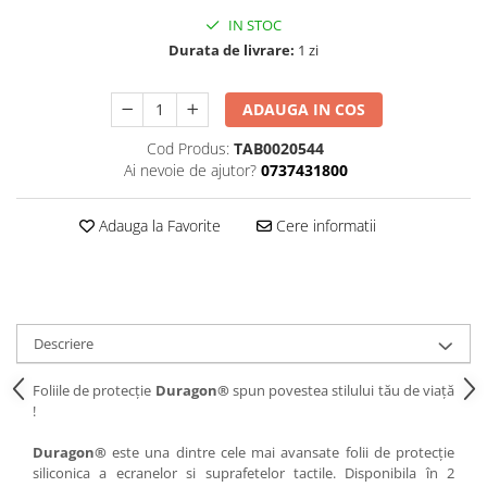
IN STOC
iQOO
Motorola
Opel
Durata de livrare:
1 zi
Itel
Nokia
Peugeot
Jolla
OnePlus
Porsche
ADAUGA IN COS
Kyocera
Oppo
Renault
Cod Produs:
TAB0020544
Lava
Oukitel
Seat
Ai nevoie de ajutor?
0737431800
Leeco
Plum
Skoda
Adauga la Favorite
Cere informatii
Lenovo
Realme
Ssangyong
LG
Samsung
Subaru
Maxwest
Sanko
Suzuki
Meizu
T-Mobile
Tesla
Descriere
Micromax
TCL
Toyota
Foliile de protecție
Duragon®
spun povestea stilului tău de viață
Microsoft
Tecno
Volkswagen
!
Motorola
UGEE
Volvo
Duragon®
este una dintre cele mai avansate folii de protecție
Nio
Ulefone
siliconica a ecranelor si suprafetelor tactile. Disponibila în 2