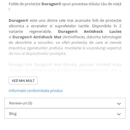
Nokia
Umidigi
Foliile de protecție
Duragon®
spun povestea stilului tău de viață
!
Nothing
verykool
Duragon®
este una dintre cele mai avansate folii de protecție
OnePlus
Vivo
siliconica a ecranelor si suprafetelor tactile. Disponibila în 2
Oppo
Vodafone
variante regenerabile,
Duragon® Antishock Lucios
si
Duragon® Antishock Mat
(Antireflexie), datorita tehnologiei
Orange
Wacom
de absorbtie a socurilor, va oferi protecția de care ai nevoie
Oukitel
Xiaomi
impotriva zgarieturilor, prafului, murdariei si va prelungi aspectul
de nou al dispozitivelor protejate.
Palm
Yezz
Întreaga linie Duragon® este discreta, aproape invizibilă dupa
Panasonic
Zamolxe
aplicare, rezistenta la apa, durabila si auto-regenerativa. Are o
Plum
ZTE
sensibilitate ridicată la atingere, iar luminozitatea afișajului este
complet păstrată.
VEZI MAI MULT
Posh
Informatii conformitate produs
Folia Duragon® vine insotita de un kit complet de instalare ce
Qmobile
conține:
Razer
Review-uri
1 x folie display
(0)
1 x șervețel microfibră
Realme
Blog
1 x mini spray gel
Samsung
1 x mini racletă
Fiecare folie este tăiată astfel încât să fie compatibilă cu modelul
Sharp