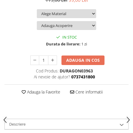
119,00 Lei
99,00 Lei
iQOO
Motorola
Opel
Itel
Nokia
Peugeot
Jolla
OnePlus
Porsche
Kyocera
Oppo
Renault
IN STOC
Lava
Oukitel
Seat
Durata de livrare:
1 zi
Leeco
Plum
Skoda
ADAUGA IN COS
Lenovo
Realme
Ssangyong
Cod Produs:
DURAGON03963
LG
Samsung
Subaru
Ai nevoie de ajutor?
0737431800
Maxwest
Sanko
Suzuki
Meizu
T-Mobile
Tesla
Adauga la Favorite
Cere informatii
Micromax
TCL
Toyota
Microsoft
Tecno
Volkswagen
Motorola
UGEE
Volvo
Descriere
Nio
Ulefone