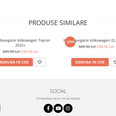
e viață !
PRODUSE SIMILARE
otecție siliconica a ecranelor si
e,
Duragon® Antishock Lucios
nologiei de absorbtie a socurilor,
 prafului, murdariei si va prelungi
 Navigatie Volkswagen Tayron
Folie Navigatie Volkswagen ID
-29%
2025+
349,90 Lei
249,90 Lei
dupa aplicare, rezistenta la apa,
349,90 Lei
249,90 Lei
tă la atingere, iar luminozitatea
ADAUGA IN COS
ADAUGA IN COS
 ce conține:
SOCIAL
ă cu modelul menționat în titlul
Urmareste-ne in social media
xperienta anterioara cu produse
ului te vor ghida pas cu pas catre