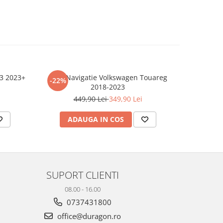
.3 2023+
Folie Navigatie Volkswagen Touareg
Folie Navi
-22%
-29%
2018-2023
449,90 Lei
349,90 Lei
3
ADAUGA IN COS
AD
SUPORT CLIENTI
08.00 - 16.00
0737431800
office@duragon.ro