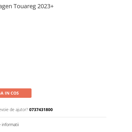
wagen Touareg 2023+
A IN COS
evoie de ajutor?
0737431800
informatii