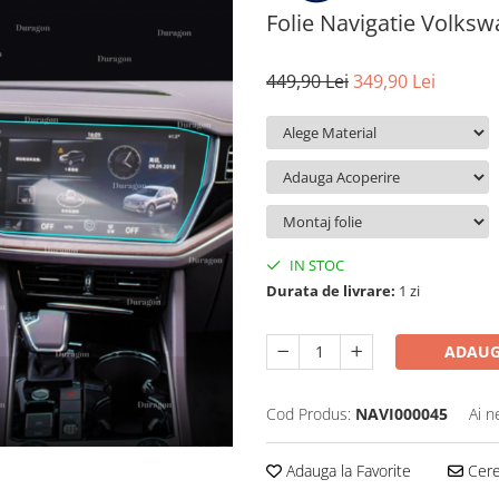
Folie Navigatie Volks
449,90 Lei
349,90 Lei
IN STOC
Durata de livrare:
1 zi
ADAUG
Cod Produs:
NAVI000045
Ai n
Adauga la Favorite
Cere 