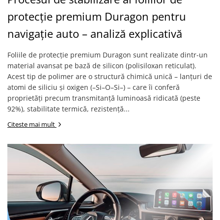
iQOO
Motorola
Opel
protecție premium Duragon pentru
Itel
Nokia
Peugeot
navigație auto – analiză explicativă
Jolla
OnePlus
Porsche
Foliile de protecție premium Duragon sunt realizate dintr-un
Kyocera
Oppo
Renault
material avansat pe bază de silicon (polisiloxan reticulat).
Lava
Oukitel
Seat
Acest tip de polimer are o structură chimică unică – lanțuri de
atomi de siliciu și oxigen (–Si–O–Si–) – care îi conferă
Leeco
Plum
Skoda
proprietăți precum transmitanță luminoasă ridicată (peste
Lenovo
Realme
Ssangyong
92%), stabilitate termică, rezistență...
LG
Samsung
Subaru
Citeste mai mult
Maxwest
Sanko
Suzuki
Meizu
T-Mobile
Tesla
Micromax
TCL
Toyota
Microsoft
Tecno
Volkswagen
Motorola
UGEE
Volvo
Nio
Ulefone