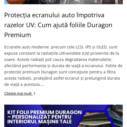
Nokia
Umidigi
Nothing
verykool
Protecția ecranului auto împotriva
OnePlus
Vivo
razelor UV: Cum ajută foliile Duragon
Oppo
Vodafone
Premium
Orange
Wacom
Oukitel
Xiaomi
Ecranele auto moderne, precum cele LCD, IPS și OLED, sunt
expuse constant la radiațiile ultraviolete (UV) provenite de la
Palm
Yezz
soare. Aceste radiații pot cauza degradarea materialelor,
Panasonic
Zamolxe
afectând performanța și durata de viață a ecranului. Foliile de
protecție premium Duragon sunt concepute pentru a filtra
Plum
ZTE
aceste radiații, protejând astfel ecranul și prelungind durata
Posh
de viață a acestuia....
Qmobile
Citeste mai mult
Razer
Realme
Samsung
Sharp