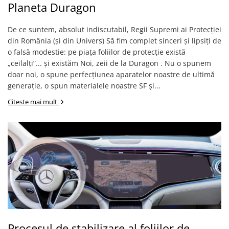
MG
Coolpad
Dolphin
Infinity
Olympus
LG
Samsung
Planeta Duragon
Mini
Cubot
Doogee
Isuzu
Panasonic
Motorola
De ce suntem, absolut indiscutabil, Regii Supremi ai Protecției
Opel
Doogee
GAOMON
Jaguar
Sony
OnePlus
din România (și din Univers) Să fim complet sinceri și lipsiți de
Porsche
Energizer
Google
Jeep
Oppo
o falsă modestie: pe piața foliilor de protecție există
„ceilalți”... și existăm Noi, zeii de la Duragon . Nu o spunem
Tesla
Fairphone
Honeywell
KIA
Oukitel
doar noi, o spune perfecțiunea aparatelor noastre de ultimă
Volvo
Gionee
Honor
Lamborghini
Realme
generație, o spun materialele noastre SF și...
Google
HTC
Land Rover
Samsung
Citeste mai mult
Haier
Huawei
Lexus
Skmei
Honor
HUION
Maserati
Suunto
HP
Icemobile
Mazda
The iHealth
HTC
Infinix
Mercedes-Benz
vivo
Huawei
itel
MG
Xiaomi
Icemobile
Lenovo
Mini Cooper
Infinix
LG
Mitsubishi
Intex
Microsoft
Nissan
Procesul de stabilizare al foliilor de