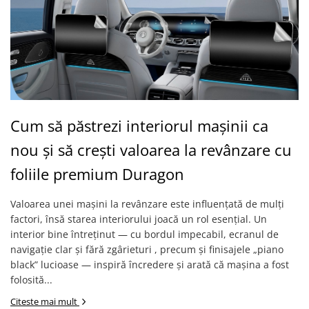
Yota
ZTE
Cum să păstrezi interiorul mașinii ca
nou și să crești valoarea la revânzare cu
foliile premium Duragon
Valoarea unei mașini la revânzare este influențată de mulți
factori, însă starea interiorului joacă un rol esențial. Un
interior bine întreținut — cu bordul impecabil, ecranul de
navigație clar și fără zgârieturi , precum și finisajele „piano
black” lucioase — inspiră încredere și arată că mașina a fost
folosită...
Citeste mai mult