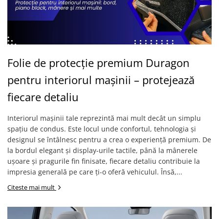
Sonim
Sony
T-mobile
TCL
Folie de protecție premium Duragon
Tecno
pentru interiorul mașinii – protejează
Ulefone
fiecare detaliu
Unnecto
Interiorul mașinii tale reprezintă mai mult decât un simplu
Verykool
spațiu de condus. Este locul unde confortul, tehnologia și
Vivo
designul se întâlnesc pentru a crea o experiență premium. De
Vodafone
la bordul elegant și display-urile tactile, până la mânerele
ușoare și pragurile fin finisate, fiecare detaliu contribuie la
Wiko
impresia generală pe care ți-o oferă vehiculul. Însă,...
Xiaomi
Citeste mai mult
Xolo
Yezz