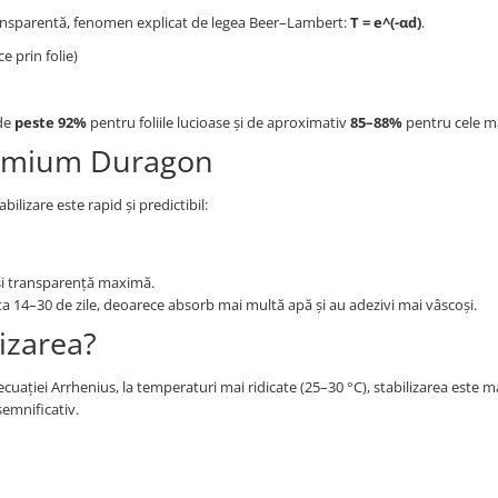
transparentă, fenomen explicat de legea Beer–Lambert:
T = e^(-αd)
.
 prin folie)
 de
peste 92%
pentru foliile lucioase și de aproximativ
85–88%
pentru cele m
 premium Duragon
bilizare este rapid și predictibil:
 și transparență maximă.
ta 14–30 de zile, deoarece absorb mai multă apă și au adezivi mai vâscoși.
lizarea?
cuației Arrhenius, la temperaturi mai ridicate (25–30 °C), stabilizarea este m
semnificativ.