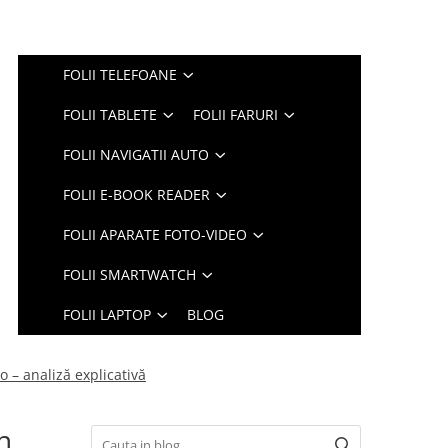
FOLII TELEFOANE
FOLII TABLETE
FOLII FARURI
FOLII NAVIGATII AUTO
FOLII E-BOOK READER
FOLII APARATE FOTO-VIDEO
FOLII SMARTWATCH
FOLII LAPTOP
BLOG
o – analiză explicativă
n