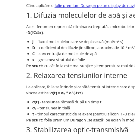
Lenovo
Realme
Ssangyong
Când aplicăm o
folie premium Duragon pe un display de navi
LG
Samsung
Subaru
1. Difuzia moleculelor de apă și a
Maxwest
Sanko
Suzuki
Acest fenomen reprezintă eliminarea treptată a microbulelor de 
Meizu
T-Mobile
Tesla
-D(∂C/∂x)
.
Micromax
TCL
Toyota
J
– fluxul moleculelor care se deplasează (mol/m²·s)
Microsoft
Tecno
Volkswagen
D
– coeficientul de difuzie (în silicon, aproximativ 10⁻⁹ m²/
C
– concentrația de molecule de apă
Motorola
UGEE
Volvo
x
– grosimea stratului de folie
Pe scurt:
cu cât folia este mai subțire și temperatura mai rid
Nio
Ulefone
2. Relaxarea tensiunilor interne
Nokia
Umidigi
Nothing
verykool
La aplicare, folia se întinde și capătă tensiuni interne care d
viscoelastice:
σ(t) = σ₀ * e^(-t/τ)
.
OnePlus
Vivo
σ(t)
- tensiunea rămasă după un timp t
Oppo
Vodafone
σ₀
- tensiunea inițială
Orange
Wacom
τ
- timpul caracteristic de relaxare (pentru silicon, 1–3 zile)
Pe scurt:
folia premium Duragon „se așază” pe ecran în mod n
Oukitel
Xiaomi
3. Stabilizarea optic-transmisivă
Palm
Yezz