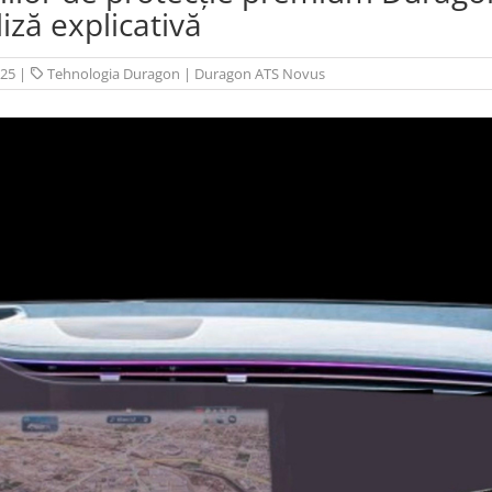
iză explicativă
025
|
Tehnologia Duragon
|
Duragon ATS Novus