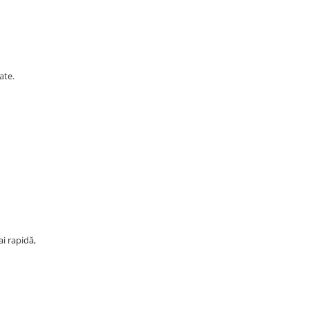
ate.
ai rapidă,