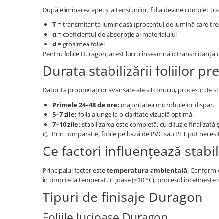
Panasonic
Zamolxe
După eliminarea apei și a tensiunilor, folia devine complet 
Plum
ZTE
T
= transmitanța luminoasă (procentul de lumină care trece
α
= coeficientul de absorbție al materialului
Posh
d
= grosimea foliei
Pentru foliile Duragon, acest lucru înseamnă o transmitanță
Qmobile
Durata stabilizării foliilor
Razer
Realme
Datorită proprietăților avansate ale siliconului, procesul de sta
Samsung
Primele 24–48 de ore:
majoritatea microbulelor dispar.
5–7 zile:
folia ajunge la o claritate vizuală optimă.
Sharp
7–10 zile:
stabilizarea este completă, cu difuzie finalizată
Sonim
👉 Prin comparație, foliile pe bază de PVC sau PET pot necesi
Sony
Ce factori influențează stabi
T-mobile
Principalul factor este
temperatura ambientală
. Conform e
TCL
în timp ce la temperaturi joase (<10 °C), procesul încetinește 
Tecno
Tipuri de finisaje Duragon
Ulefone
Foliile lucioase Duragon