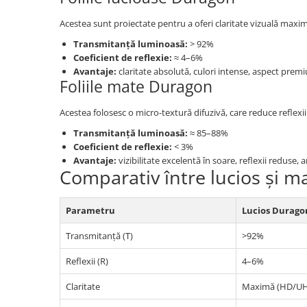
Unnecto
Acestea sunt proiectate pentru a oferi claritate vizuală maximă
Verykool
Transmitanță luminoasă:
> 92%
Vivo
Coeficient de reflexie:
≈ 4–6%
Vodafone
Avantaje:
claritate absolută, culori intense, aspect prem
Foliile mate Duragon
Wiko
Xiaomi
Acestea folosesc o micro-textură difuzivă, care reduce reflexiil
Xolo
Transmitanță luminoasă:
≈ 85–88%
Coeficient de reflexie:
< 3%
Yezz
Avantaje:
vizibilitate excelentă în soare, reflexii reduse,
Comparativ între lucios și m
Yota
ZTE
Parametru
Lucios Durago
Transmitanță (T)
>92%
Reflexii (R)
4–6%
Claritate
Maximă (HD/U