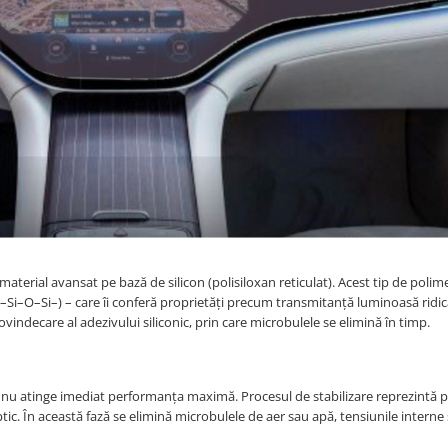
aterial avansat pe bază de silicon (polisiloxan reticulat). Acest tip de polim
n (–Si–O–Si–) – care îi conferă proprietăți precum transmitanță luminoasă ridi
ovindecare al adezivului siliconic, prin care microbulele se elimină în timp.
 nu atinge imediat performanța maximă. Procesul de stabilizare reprezintă p
i optic. În această fază se elimină microbulele de aer sau apă, tensiunile interne