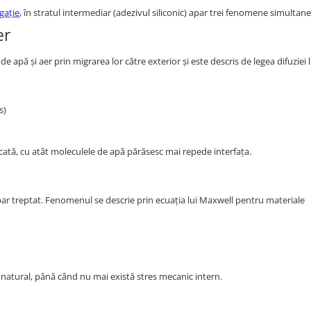
gație
, în stratul intermediar (adezivul siliconic) apar trei fenomene simultane
er
apă și aer prin migrarea lor către exterior și este descris de legea difuziei l
s)
icată, cu atât moleculele de apă părăsesc mai repede interfața.
ispar treptat. Fenomenul se descrie prin ecuația lui Maxwell pentru materiale
atural, până când nu mai există stres mecanic intern.