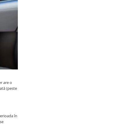
er are o
cată (peste
erioada în
 se