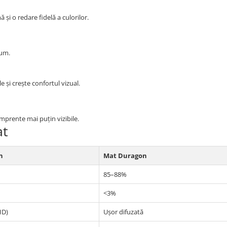
 și o redare fidelă a culorilor.
ium.
e și crește confortul vizual.
 amprente mai puțin vizibile.
at
n
Mat Duragon
85–88%
<3%
HD)
Ușor difuzată