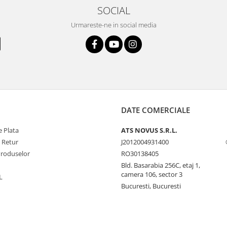
SOCIAL
Urmareste-ne in social media
DATE COMERCIALE
 Plata
ATS NOVUS S.R.L.
e Retur
J2012004931400
Produselor
RO30138405
Bld. Basarabia 256C, etaj 1,
camera 106, sector 3
L
Bucuresti, Bucuresti