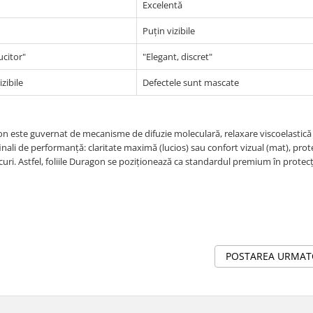
Excelentă
Puțin vizibile
ucitor"
"Elegant, discret"
zibile
Defectele sunt mascate
gon este guvernat de mecanisme de difuzie moleculară, relaxare viscoelastică 
 finali de performanță: claritate maximă (lucios) sau confort vizual (mat), prot
șocuri. Astfel, foliile Duragon se poziționează ca standardul premium în protecț
POSTAREA URMA