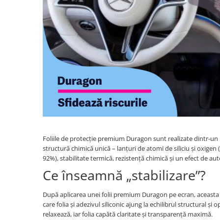
Haier
Huawei
Lexus
Skmei
Honor
HUION
Maserati
Suunto
HP
Icemobile
Mazda
The iHealth
HTC
Infinix
Mercedes-Benz
vivo
Huawei
itel
MG
Xiaomi
Icemobile
Lenovo
Mini Cooper
Infinix
LG
Mitsubishi
Intex
Microsoft
Nissan
iQOO
Motorola
Opel
Foliile de protecție premium Duragon sunt realizate dintr-un m
Itel
Nokia
Peugeot
structură chimică unică – lanțuri de atomi de siliciu și oxige
92%), stabilitate termică, rezistență chimică și un efect de aut
Jolla
OnePlus
Porsche
Ce înseamnă „stabilizare”?
Kyocera
Oppo
Renault
Lava
Oukitel
Seat
După aplicarea unei folii premium Duragon pe ecran, aceasta
care folia și adezivul siliconic ajung la echilibrul structural ș
Leeco
Plum
Skoda
relaxează, iar folia capătă claritate și transparență maximă.