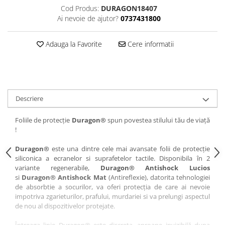
Cod Produs:
DURAGON18407
iQOO
Motorola
Opel
Ai nevoie de ajutor?
0737431800
Itel
Nokia
Peugeot
Jolla
OnePlus
Porsche
Adauga la Favorite
Cere informatii
Kyocera
Oppo
Renault
Lava
Oukitel
Seat
Leeco
Plum
Skoda
Descriere
Lenovo
Realme
Ssangyong
Foliile de protecție
Duragon®
spun povestea stilului tău de viață
LG
Samsung
Subaru
!
Maxwest
Sanko
Suzuki
Duragon®
este una dintre cele mai avansate folii de protecție
Meizu
T-Mobile
Tesla
siliconica a ecranelor si suprafetelor tactile. Disponibila în 2
Micromax
TCL
Toyota
variante regenerabile,
Duragon® Antishock Lucios
si
Duragon® Antishock Mat
(Antireflexie), datorita tehnologiei
Microsoft
Tecno
Volkswagen
de absorbtie a socurilor, va oferi protecția de care ai nevoie
impotriva zgarieturilor, prafului, murdariei si va prelungi aspectul
Motorola
UGEE
Volvo
de nou al dispozitivelor protejate.
Nio
Ulefone