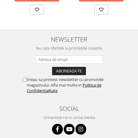
Sonim
Sony
T-mobile
TCL
NEWSLETTER
Tecno
Nu rata ofertele si promotiile noastre
Ulefone
Unnecto
Verykool
Vreau sa primesc newsletter cu promotiile
Vivo
magazinului. Afla mai multe in
Politica de
Confidentialitate
Vodafone
Wiko
SOCIAL
Xiaomi
Urmareste-ne in social media
Xolo
Yezz