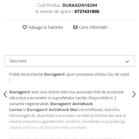
Cod Produs:
DURAGON18394
iQOO
Motorola
Opel
Ai nevoie de ajutor?
0737431800
Itel
Nokia
Peugeot
Jolla
OnePlus
Porsche
Adauga la Favorite
Cere informatii
Kyocera
Oppo
Renault
Lava
Oukitel
Seat
Leeco
Plum
Skoda
Descriere
Lenovo
Realme
Ssangyong
Foliile de protecție
Duragon®
spun povestea stilului tău de viață
LG
Samsung
Subaru
!
Maxwest
Sanko
Suzuki
Duragon®
este una dintre cele mai avansate folii de protecție
Meizu
T-Mobile
Tesla
siliconica a ecranelor si suprafetelor tactile. Disponibila în 2
Micromax
TCL
Toyota
variante regenerabile,
Duragon® Antishock
Lucios
si
Duragon® Antishock Mat
(Antireflexie), datorita
Microsoft
Tecno
Volkswagen
tehnologiei de absorbtie a socurilor, va oferi protecția de care ai
nevoie impotriva zgarieturilor, prafului, murdariei si va prelungi
Motorola
UGEE
Volvo
aspectul de nou al dispozitivelor protejate.
Nio
Ulefone