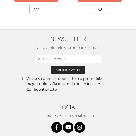
Sonim
Sony
T-mobile
TCL
NEWSLETTER
Tecno
Nu rata ofertele si promotiile noastre
Ulefone
Unnecto
Verykool
Vreau sa primesc newsletter cu promotiile
Vivo
magazinului. Afla mai multe in
Politica de
Confidentialitate
Vodafone
Wiko
SOCIAL
Xiaomi
Urmareste-ne in social media
Xolo
Yezz