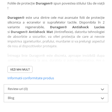
Nokia
Umidigi
Foliile de protecție
Duragon®
spun povestea stilului tău de viață
!
Nothing
verykool
Duragon®
este una dintre cele mai avansate folii de protecție
OnePlus
Vivo
siliconica a ecranelor si suprafetelor tactile. Disponibila în 2
Oppo
Vodafone
variante regenerabile,
Duragon® Antishock Lucios
si
Duragon® Antishock Mat
(Antireflexie), datorita tehnologiei
Orange
Wacom
de absorbtie a socurilor, va oferi protecția de care ai nevoie
Oukitel
Xiaomi
impotriva zgarieturilor, prafului, murdariei si va prelungi aspectul
de nou al dispozitivelor protejate.
Palm
Yezz
Întreaga linie Duragon® este discreta, aproape invizibilă dupa
Panasonic
Zamolxe
aplicare, rezistenta la apa, durabila si auto-regenerativa. Are o
Plum
ZTE
sensibilitate ridicată la atingere, iar luminozitatea afișajului este
complet păstrată.
VEZI MAI MULT
Posh
Informatii conformitate produs
Folia Duragon® vine insotita de un kit complet de instalare ce
Qmobile
conține:
Razer
Review-uri
1 x folie display
(0)
1 x șervețel microfibră
Realme
Blog
1 x mini spray gel
Samsung
1 x mini racletă
Fiecare folie este tăiată astfel încât să fie compatibilă cu modelul
Sharp