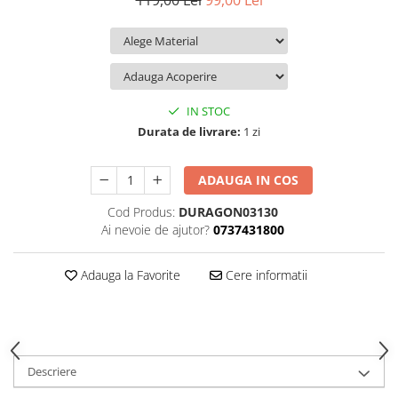
119,00 Lei
99,00 Lei
iQOO
Motorola
Opel
Itel
Nokia
Peugeot
Jolla
OnePlus
Porsche
Kyocera
Oppo
Renault
IN STOC
Lava
Oukitel
Seat
Durata de livrare:
1 zi
Leeco
Plum
Skoda
ADAUGA IN COS
Lenovo
Realme
Ssangyong
Cod Produs:
DURAGON03130
LG
Samsung
Subaru
Ai nevoie de ajutor?
0737431800
Maxwest
Sanko
Suzuki
Meizu
T-Mobile
Tesla
Adauga la Favorite
Cere informatii
Micromax
TCL
Toyota
Microsoft
Tecno
Volkswagen
Motorola
UGEE
Volvo
Descriere
Nio
Ulefone