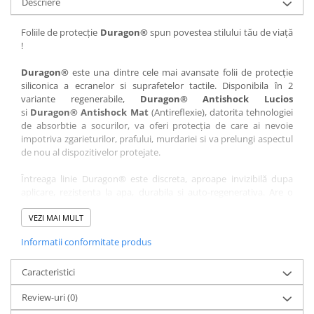
Descriere
Nokia
Umidigi
Nothing
verykool
Foliile de protecție
Duragon®
spun povestea stilului tău de viață
!
OnePlus
Vivo
Oppo
Vodafone
Duragon®
este una dintre cele mai avansate folii de protecție
siliconica a ecranelor si suprafetelor tactile. Disponibila în 2
Orange
Wacom
variante regenerabile,
Duragon® Antishock Lucios
si
Duragon® Antishock Mat
(Antireflexie), datorita tehnologiei
Oukitel
Xiaomi
de absorbtie a socurilor, va oferi protecția de care ai nevoie
Palm
Yezz
impotriva zgarieturilor, prafului, murdariei si va prelungi aspectul
de nou al dispozitivelor protejate.
Panasonic
Zamolxe
Întreaga linie Duragon® este discreta, aproape invizibilă dupa
Plum
ZTE
aplicare, rezistenta la apa, durabila si auto-regenerativa. Are o
Posh
sensibilitate ridicată la atingere, iar luminozitatea afișajului este
complet păstrată.
VEZI MAI MULT
Qmobile
Informatii conformitate produs
Folia Duragon® vine insotita de un kit complet de instalare ce
Razer
conține:
Realme
Caracteristici
1 x folie display
1 x șervețel microfibră
Samsung
Review-uri
(0)
1 x mini spray gel
Sharp
1 x mini racletă