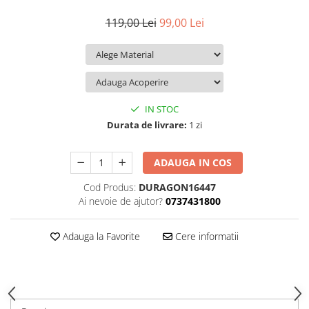
iQOO
Motorola
Opel
119,00 Lei
99,00 Lei
Itel
Nokia
Peugeot
Jolla
OnePlus
Porsche
Kyocera
Oppo
Renault
Lava
Oukitel
Seat
IN STOC
Leeco
Plum
Skoda
Durata de livrare:
1 zi
Lenovo
Realme
Ssangyong
ADAUGA IN COS
LG
Samsung
Subaru
Cod Produs:
DURAGON16447
Maxwest
Sanko
Suzuki
Ai nevoie de ajutor?
0737431800
Meizu
T-Mobile
Tesla
Micromax
TCL
Toyota
Adauga la Favorite
Cere informatii
Microsoft
Tecno
Volkswagen
Motorola
UGEE
Volvo
Nio
Ulefone