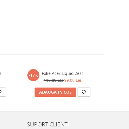
s
Folie Acer Liquid Zest
Foli
-17%
-17%
119,00 Lei
99,00 Lei
ADAUGA IN COS
AD
SUPORT CLIENTI