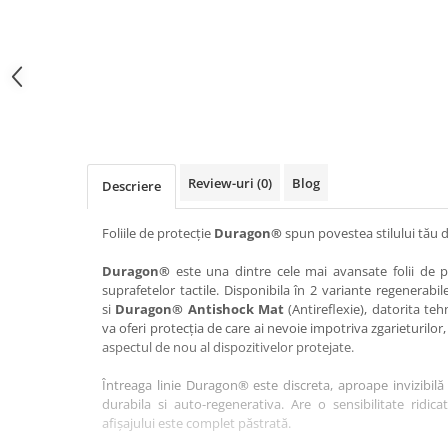
Haier
Huawei
Lexus
Skmei
Honor
HUION
Maserati
Suunto
HP
Icemobile
Mazda
The iHealth
HTC
Infinix
Mercedes-Benz
vivo
Huawei
itel
MG
Xiaomi
Icemobile
Lenovo
Mini Cooper
Review-uri
(0)
Blog
Descriere
Infinix
LG
Mitsubishi
Intex
Microsoft
Nissan
Foliile de protecție
Duragon®
spun povestea stilului tău d
iQOO
Motorola
Opel
Duragon®
este una dintre cele mai avansate folii de pr
suprafetelor tactile. Disponibila în 2 variante regenerabil
Itel
Nokia
Peugeot
si
Duragon® Antishock Mat
(Antireflexie), datorita teh
Jolla
OnePlus
Porsche
va oferi protecția de care ai nevoie impotriva zgarieturilor,
aspectul de nou al dispozitivelor protejate.
Kyocera
Oppo
Renault
Întreaga linie Duragon® este discreta, aproape invizibilă 
Lava
Oukitel
Seat
durabila si auto-regenerativa. Are o sensibilitate ridica
Leeco
Plum
Skoda
afișajului este complet păstrată.