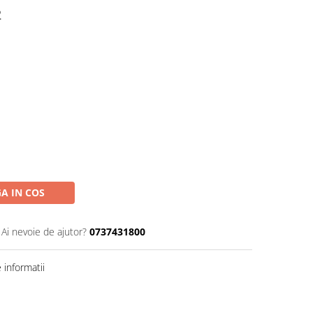
2
A IN COS
Ai nevoie de ajutor?
0737431800
informatii