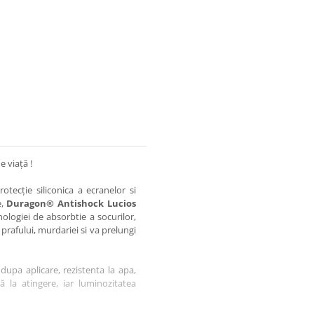
e viață !
otecție siliconica a ecranelor si
e,
Duragon® Antishock Lucios
nologiei de absorbtie a socurilor,
 prafului, murdariei si va prelungi
dupa aplicare, rezistenta la apa,
tă la atingere, iar luminozitatea