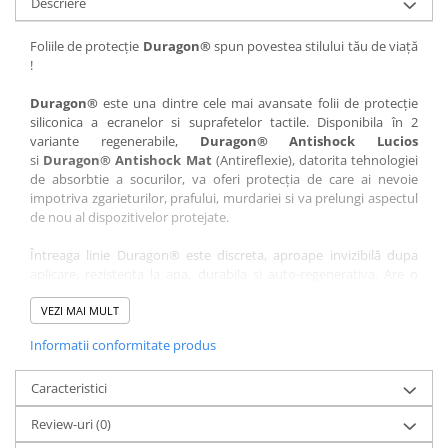
Descriere
Nokia
Umidigi
Nothing
verykool
Foliile de protecție
Duragon®
spun povestea stilului tău de viață
!
OnePlus
Vivo
Oppo
Vodafone
Duragon®
este una dintre cele mai avansate folii de protecție
siliconica a ecranelor si suprafetelor tactile. Disponibila în 2
Orange
Wacom
variante regenerabile,
Duragon® Antishock Lucios
si
Duragon® Antishock Mat
(Antireflexie), datorita tehnologiei
Oukitel
Xiaomi
de absorbtie a socurilor, va oferi protecția de care ai nevoie
Palm
Yezz
impotriva zgarieturilor, prafului, murdariei si va prelungi aspectul
de nou al dispozitivelor protejate.
Panasonic
Zamolxe
Întreaga linie Duragon® este discreta, aproape invizibilă dupa
Plum
ZTE
aplicare, rezistenta la apa, durabila si auto-regenerativa. Are o
Posh
sensibilitate ridicată la atingere, iar luminozitatea afișajului este
complet păstrată.
VEZI MAI MULT
Qmobile
Informatii conformitate produs
Folia Duragon® vine insotita de un kit complet de instalare ce
Razer
conține:
Realme
Caracteristici
1 x folie display
1 x șervețel microfibră
Samsung
Review-uri
(0)
1 x mini spray gel
Sharp
1 x mini racletă