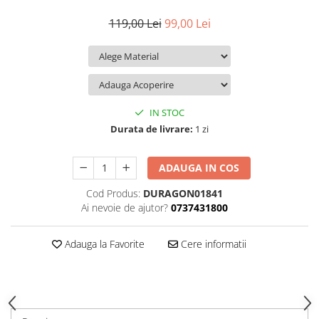
iQOO
Motorola
Opel
119,00 Lei
99,00 Lei
Itel
Nokia
Peugeot
Jolla
OnePlus
Porsche
Kyocera
Oppo
Renault
Lava
Oukitel
Seat
IN STOC
Leeco
Plum
Skoda
Durata de livrare:
1 zi
Lenovo
Realme
Ssangyong
ADAUGA IN COS
LG
Samsung
Subaru
Cod Produs:
DURAGON01841
Maxwest
Sanko
Suzuki
Ai nevoie de ajutor?
0737431800
Meizu
T-Mobile
Tesla
Micromax
TCL
Toyota
Adauga la Favorite
Cere informatii
Microsoft
Tecno
Volkswagen
Motorola
UGEE
Volvo
Nio
Ulefone