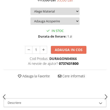
119,00 Lei
99,00 Lei
iQOO
Motorola
Opel
Itel
Nokia
Peugeot
Jolla
OnePlus
Porsche
Kyocera
Oppo
Renault
IN STOC
Lava
Oukitel
Seat
Durata de livrare:
1 zi
Leeco
Plum
Skoda
ADAUGA IN COS
Lenovo
Realme
Ssangyong
Cod Produs:
DURAGON04066
LG
Samsung
Subaru
Ai nevoie de ajutor?
0737431800
Maxwest
Sanko
Suzuki
Meizu
T-Mobile
Tesla
Adauga la Favorite
Cere informatii
Micromax
TCL
Toyota
Microsoft
Tecno
Volkswagen
Motorola
UGEE
Volvo
Descriere
Nio
Ulefone