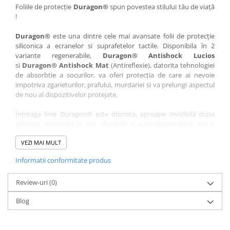
Nokia
Umidigi
Foliile de protecție
Duragon®
spun povestea stilului tău de viață
!
Nothing
verykool
Duragon®
este una dintre cele mai avansate folii de protecție
OnePlus
Vivo
siliconica a ecranelor si suprafetelor tactile. Disponibila în 2
Oppo
Vodafone
variante regenerabile,
Duragon® Antishock Lucios
si
Duragon® Antishock Mat
(Antireflexie), datorita tehnologiei
Orange
Wacom
de absorbtie a socurilor, va oferi protecția de care ai nevoie
Oukitel
Xiaomi
impotriva zgarieturilor, prafului, murdariei si va prelungi aspectul
de nou al dispozitivelor protejate.
Palm
Yezz
Întreaga linie Duragon® este discreta, aproape invizibilă dupa
Panasonic
Zamolxe
aplicare, rezistenta la apa, durabila si auto-regenerativa. Are o
Plum
ZTE
sensibilitate ridicată la atingere, iar luminozitatea afișajului este
complet păstrată.
VEZI MAI MULT
Posh
Informatii conformitate produs
Folia Duragon® vine insotita de un kit complet de instalare ce
Qmobile
conține:
Razer
Review-uri
1 x folie display
(0)
1 x șervețel microfibră
Realme
Blog
1 x mini spray gel
Samsung
1 x mini racletă
Fiecare folie este tăiată astfel încât să fie compatibilă cu modelul
Sharp