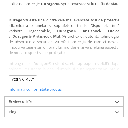
Nokia
Umidigi
Foliile de protecție
Duragon®
spun povestea stilului tău de viață
!
Nothing
verykool
Duragon®
este una dintre cele mai avansate folii de protecție
OnePlus
Vivo
siliconica a ecranelor si suprafetelor tactile. Disponibila în 2
Oppo
Vodafone
variante regenerabile,
Duragon® Antishock Lucios
si
Duragon® Antishock Mat
(Antireflexie), datorita tehnologiei
Orange
Wacom
de absorbtie a socurilor, va oferi protecția de care ai nevoie
Oukitel
Xiaomi
impotriva zgarieturilor, prafului, murdariei si va prelungi aspectul
de nou al dispozitivelor protejate.
Palm
Yezz
Întreaga linie Duragon® este discreta, aproape invizibilă dupa
Panasonic
Zamolxe
aplicare, rezistenta la apa, durabila si auto-regenerativa. Are o
Plum
ZTE
sensibilitate ridicată la atingere, iar luminozitatea afișajului este
complet păstrată.
VEZI MAI MULT
Posh
Informatii conformitate produs
Folia Duragon® vine insotita de un kit complet de instalare ce
Qmobile
conține:
Razer
Review-uri
1 x folie display
(0)
1 x șervețel microfibră
Realme
Blog
1 x mini spray gel
Samsung
1 x mini racletă
Fiecare folie este tăiată astfel încât să fie compatibilă cu modelul
Sharp