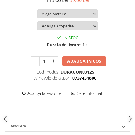
119,00 Lei
99,00 Lei
iQOO
Motorola
Opel
Itel
Nokia
Peugeot
Jolla
OnePlus
Porsche
Kyocera
Oppo
Renault
IN STOC
Lava
Oukitel
Seat
Durata de livrare:
1 zi
Leeco
Plum
Skoda
ADAUGA IN COS
Lenovo
Realme
Ssangyong
Cod Produs:
DURAGON03125
LG
Samsung
Subaru
Ai nevoie de ajutor?
0737431800
Maxwest
Sanko
Suzuki
Meizu
T-Mobile
Tesla
Adauga la Favorite
Cere informatii
Micromax
TCL
Toyota
Microsoft
Tecno
Volkswagen
Motorola
UGEE
Volvo
Descriere
Nio
Ulefone