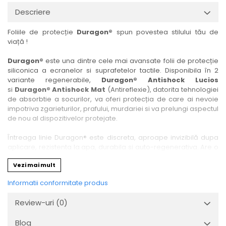
Nokia
Umidigi
Descriere
Nothing
verykool
Foliile de protecție
Duragon®
spun povestea stilului tău de
OnePlus
Vivo
viață !
Oppo
Vodafone
Duragon®
este una dintre cele mai avansate folii de protecție
Orange
Wacom
siliconica a ecranelor si suprafetelor tactile. Disponibila în 2
variante regenerabile,
Duragon® Antishock Lucios
Oukitel
Xiaomi
si
Duragon® Antishock Mat
(Antireflexie), datorita tehnologiei
Palm
Yezz
de absorbtie a socurilor, va oferi protecția de care ai nevoie
impotriva zgarieturilor, prafului, murdariei si va prelungi aspectul
Panasonic
Zamolxe
de nou al dispozitivelor protejate.
Plum
ZTE
Întreaga linie Duragon® este discreta, aproape invizibilă dupa
Posh
aplicare, rezistenta la apa, durabila si auto-regenerativa. Are o
sensibilitate ridicată la atingere, iar luminozitatea afișajului este
Qmobile
Vezi mai mult
complet păstrată.
Razer
Informatii conformitate produs
Folia Duragon® vine insotita de un kit complet de instalare ce
Realme
conține:
Review-uri
(0)
1 x folie display
Samsung
1 x șervețel microfibră
Blog
Sharp
1 x mini spray gel