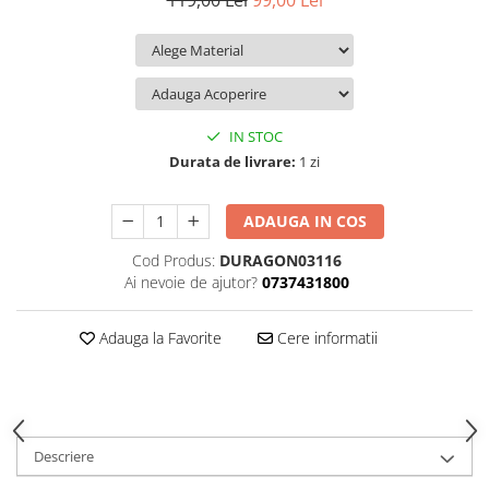
119,00 Lei
99,00 Lei
iQOO
Motorola
Opel
Itel
Nokia
Peugeot
Jolla
OnePlus
Porsche
Kyocera
Oppo
Renault
IN STOC
Lava
Oukitel
Seat
Durata de livrare:
1 zi
Leeco
Plum
Skoda
ADAUGA IN COS
Lenovo
Realme
Ssangyong
Cod Produs:
DURAGON03116
LG
Samsung
Subaru
Ai nevoie de ajutor?
0737431800
Maxwest
Sanko
Suzuki
Meizu
T-Mobile
Tesla
Adauga la Favorite
Cere informatii
Micromax
TCL
Toyota
Microsoft
Tecno
Volkswagen
Motorola
UGEE
Volvo
Descriere
Nio
Ulefone