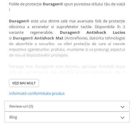
Nokia
Umidigi
Foliile de protecție
Duragon®
spun povestea stilului tău de viață
!
Nothing
verykool
Duragon®
este una dintre cele mai avansate folii de protecție
OnePlus
Vivo
siliconica a ecranelor si suprafetelor tactile. Disponibila în 2
Oppo
Vodafone
variante regenerabile,
Duragon® Antishock Lucios
si
Duragon® Antishock Mat
(Antireflexie), datorita tehnologiei
Orange
Wacom
de absorbtie a socurilor, va oferi protecția de care ai nevoie
Oukitel
Xiaomi
impotriva zgarieturilor, prafului, murdariei si va prelungi aspectul
de nou al dispozitivelor protejate.
Palm
Yezz
Întreaga linie Duragon® este discreta, aproape invizibilă dupa
Panasonic
Zamolxe
aplicare, rezistenta la apa, durabila si auto-regenerativa. Are o
Plum
ZTE
sensibilitate ridicată la atingere, iar luminozitatea afișajului este
complet păstrată.
VEZI MAI MULT
Posh
Informatii conformitate produs
Folia Duragon® vine insotita de un kit complet de instalare ce
Qmobile
conține:
Razer
Review-uri
1 x folie display
(0)
1 x șervețel microfibră
Realme
Blog
1 x mini spray gel
Samsung
1 x mini racletă
Fiecare folie este tăiată astfel încât să fie compatibilă cu modelul
Sharp