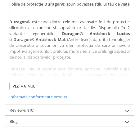
Nokia
Umidigi
Foliile de protecție
Duragon®
spun povestea stilului tău de viață
!
Nothing
verykool
Duragon®
este una dintre cele mai avansate folii de protecție
OnePlus
Vivo
siliconica a ecranelor si suprafetelor tactile. Disponibila în 2
Oppo
Vodafone
variante regenerabile,
Duragon® Antishock Lucios
si
Duragon® Antishock Mat
(Antireflexie), datorita tehnologiei
Orange
Wacom
de absorbtie a socurilor, va oferi protecția de care ai nevoie
Oukitel
Xiaomi
impotriva zgarieturilor, prafului, murdariei si va prelungi aspectul
de nou al dispozitivelor protejate.
Palm
Yezz
Întreaga linie Duragon® este discreta, aproape invizibilă dupa
Panasonic
Zamolxe
aplicare, rezistenta la apa, durabila si auto-regenerativa. Are o
Plum
ZTE
sensibilitate ridicată la atingere, iar luminozitatea afișajului este
complet păstrată.
VEZI MAI MULT
Posh
Informatii conformitate produs
Folia Duragon® vine insotita de un kit complet de instalare ce
Qmobile
conține:
Razer
Review-uri
1 x folie display
(0)
1 x șervețel microfibră
Realme
Blog
1 x mini spray gel
Samsung
1 x mini racletă
Fiecare folie este tăiată astfel încât să fie compatibilă cu modelul
Sharp