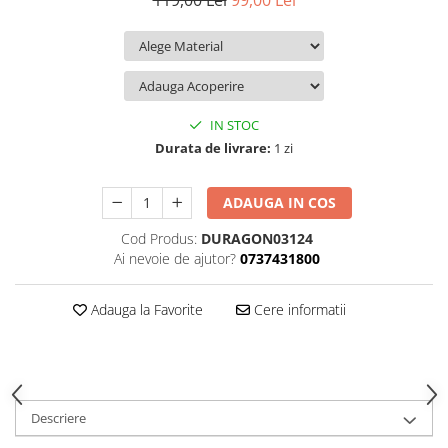
119,00 Lei
99,00 Lei
iQOO
Motorola
Opel
Itel
Nokia
Peugeot
Jolla
OnePlus
Porsche
Kyocera
Oppo
Renault
IN STOC
Lava
Oukitel
Seat
Durata de livrare:
1 zi
Leeco
Plum
Skoda
ADAUGA IN COS
Lenovo
Realme
Ssangyong
Cod Produs:
DURAGON03124
LG
Samsung
Subaru
Ai nevoie de ajutor?
0737431800
Maxwest
Sanko
Suzuki
Meizu
T-Mobile
Tesla
Adauga la Favorite
Cere informatii
Micromax
TCL
Toyota
Microsoft
Tecno
Volkswagen
Motorola
UGEE
Volvo
Descriere
Nio
Ulefone