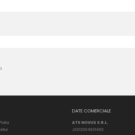
nta anterioara cu produse similare. Instructiunile de montaj regasite
 urmatoarele ore dupa instalare, astfel incat folia sa se stabilizeze p
l următor !
a
DATE COMERCIALE
Plata
ATS NOVUS S.R.L.
Retur
J2012004931400