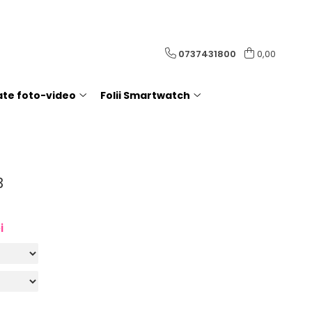
0737431800
0,00
rate foto-video
Folii Smartwatch
3
i