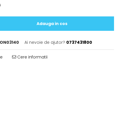
i
Adauga in cos
ON03140
Ai nevoie de ajutor?
0737431800
te
Cere informatii