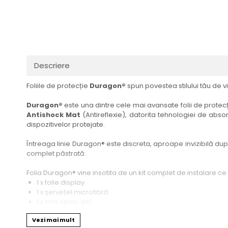
Haier
Huawei
Lexus
Skmei
Honor
HUION
Maserati
Suunto
HP
Icemobile
Mazda
The iHealth
HTC
Infinix
Mercedes-Benz
vivo
Descriere
Huawei
itel
MG
Xiaomi
Foliile de protecție
Duragon®
spun povestea stilului tău de vi
Icemobile
Lenovo
Mini Cooper
Infinix
LG
Mitsubishi
Duragon®
este una dintre cele mai avansate folii de protecți
Antishock Mat
(Antireflexie), datorita tehnologiei de absor
Intex
Microsoft
Nissan
dispozitivelor protejate.
iQOO
Motorola
Opel
Întreaga linie Duragon® este discreta, aproape invizibilă dupa 
Itel
Nokia
Peugeot
complet păstrată.
Jolla
OnePlus
Porsche
Folia Duragon® vine insotita de un kit complet de instalare ce
Kyocera
Oppo
Renault
1 x folie display
1 x șervețel microfibră
Lava
Oukitel
Seat
1 x mini spray gel
1 x mini racletă
Leeco
Plum
Skoda
Vezi mai mult
Fiecare folie este tăiată astfel încât să fie compatibilă cu mod