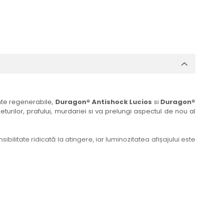
ante regenerabile,
Duragon® Antishock Lucios
si
Duragon®
eturilor, prafului, murdariei si va prelungi aspectul de nou al
bilitate ridicată la atingere, iar luminozitatea afișajului este