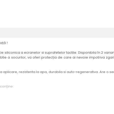
ață !
e siliconica a ecranelor si suprafetelor tactile. Disponibila în 2 vari
btie a socurilor, va oferi protecția de care ai nevoie impotriva zgari
aplicare, rezistenta la apa, durabila si auto-regenerativa. Are o sensi
 conține:
elul menționat în titlul produsului.