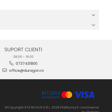
 in cutia produsului te vor ghida pas cu pas catre o instalare
e suprafata, insa dispozitivul va fi complet functional.
SUPORT CLIENTI
08.00 - 16.00
0737431800
office@duragon.ro
©Copyright ATS NOVUS S.R.L. 2026
Platforma E-commerce
by Gomag