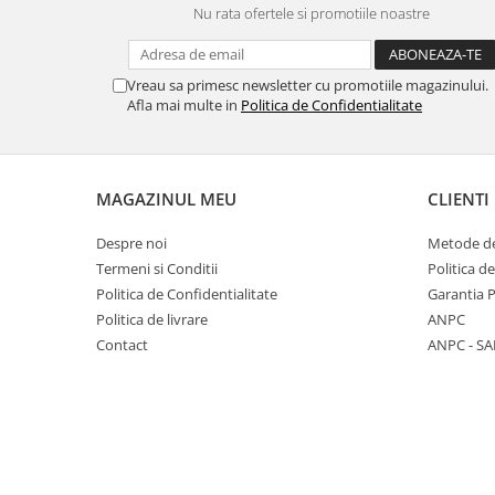
Nu rata ofertele si promotiile noastre
Panasonic
Zamolxe
Plum
ZTE
Vreau sa primesc newsletter cu promotiile magazinului.
Posh
Afla mai multe in
Politica de Confidentialitate
Qmobile
Razer
Realme
MAGAZINUL MEU
CLIENTI
Samsung
Despre noi
Metode de
Sharp
Termeni si Conditii
Politica d
Sonim
Politica de Confidentialitate
Garantia 
Politica de livrare
ANPC
Sony
Contact
ANPC - SA
T-mobile
TCL
Tecno
Ulefone