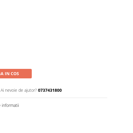
A IN COS
Ai nevoie de ajutor?
0737431800
informatii