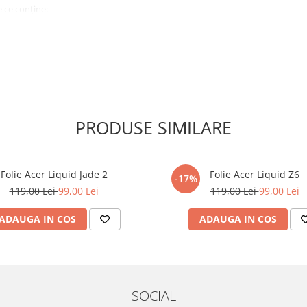
 ce conține:
ă cu modelul menționat în titlul
xperienta anterioara cu produse
PRODUSE SIMILARE
ului te vor ghida pas cu pas catre
tentie sporita in urmatoarele ore
ata, insa dispozitivul va fi complet
Folie Acer Liquid Jade 2
Folie Acer Liquid Z6
-17%
119,00 Lei
99,00 Lei
119,00 Lei
99,00 Lei
elul următor !
ADAUGA IN COS
ADAUGA IN COS
SOCIAL