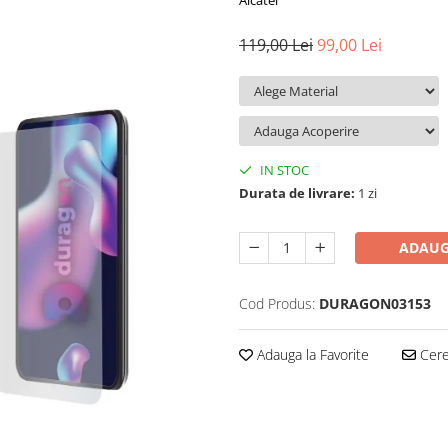
Alcatel
119,00 Lei
99,00 Lei
IN STOC
Durata de livrare:
1 zi
ADAUG
Cod Produs:
DURAGON03153
Adauga la Favorite
Cere 