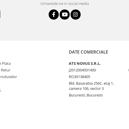
Urmareste-ne in social media
DATE COMERCIALE
 Plata
ATS NOVUS S.R.L.
e Retur
J2012004931400
Produselor
RO30138405
Bld. Basarabia 256C, etaj 1,
camera 106, sector 3
L
Bucuresti, Bucuresti