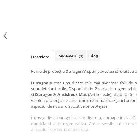
Haier
Huawei
Lexus
Skmei
Honor
HUION
Maserati
Suunto
HP
Icemobile
Mazda
The iHealth
HTC
Infinix
Mercedes-Benz
vivo
Huawei
itel
MG
Xiaomi
Icemobile
Lenovo
Mini Cooper
Review-uri
(0)
Blog
Descriere
Infinix
LG
Mitsubishi
Intex
Microsoft
Nissan
Foliile de protecție
Duragon®
spun povestea stilului tău d
iQOO
Motorola
Opel
Duragon®
este una dintre cele mai avansate folii de pr
suprafetelor tactile. Disponibila în 2 variante regenerabil
Itel
Nokia
Peugeot
si
Duragon® Antishock Mat
(Antireflexie), datorita teh
Jolla
OnePlus
Porsche
va oferi protecția de care ai nevoie impotriva zgarieturilor,
aspectul de nou al dispozitivelor protejate.
Kyocera
Oppo
Renault
Întreaga linie Duragon® este discreta, aproape invizibilă 
Lava
Oukitel
Seat
durabila si auto-regenerativa. Are o sensibilitate ridica
Leeco
Plum
Skoda
afișajului este complet păstrată.