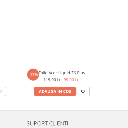
Folie Acer Liquid Z6 Plus
F
-17%
-17%
119,00 Lei
99,00 Lei
ADAUGA IN COS
AD
SUPORT CLIENTI