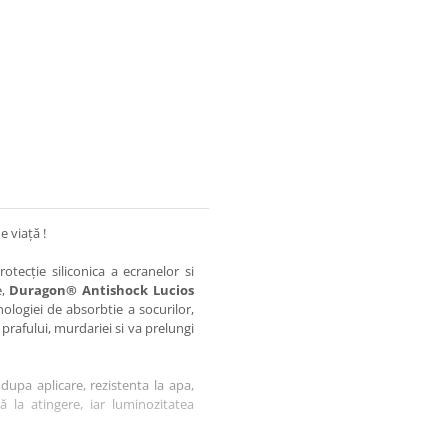
e viață !
otecție siliconica a ecranelor si
e,
Duragon® Antishock Lucios
nologiei de absorbtie a socurilor,
 prafului, murdariei si va prelungi
dupa aplicare, rezistenta la apa,
tă la atingere, iar luminozitatea