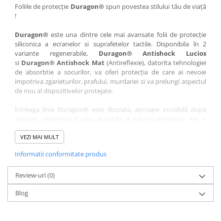
Nokia
Umidigi
Foliile de protecție
Duragon®
spun povestea stilului tău de viață
!
Nothing
verykool
Duragon®
este una dintre cele mai avansate folii de protecție
OnePlus
Vivo
siliconica a ecranelor si suprafetelor tactile. Disponibila în 2
Oppo
Vodafone
variante regenerabile,
Duragon® Antishock Lucios
si
Duragon® Antishock Mat
(Antireflexie), datorita tehnologiei
Orange
Wacom
de absorbtie a socurilor, va oferi protecția de care ai nevoie
Oukitel
Xiaomi
impotriva zgarieturilor, prafului, murdariei si va prelungi aspectul
de nou al dispozitivelor protejate.
Palm
Yezz
Întreaga linie Duragon® este discreta, aproape invizibilă dupa
Panasonic
Zamolxe
aplicare, rezistenta la apa, durabila si auto-regenerativa. Are o
Plum
ZTE
sensibilitate ridicată la atingere, iar luminozitatea afișajului este
complet păstrată.
VEZI MAI MULT
Posh
Informatii conformitate produs
Folia Duragon® vine insotita de un kit complet de instalare ce
Qmobile
conține:
Razer
Review-uri
1 x folie display
(0)
1 x șervețel microfibră
Realme
Blog
1 x mini spray gel
Samsung
1 x mini racletă
Fiecare folie este tăiată astfel încât să fie compatibilă cu modelul
Sharp