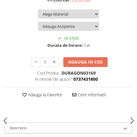
119,00 Lei
99,00 Lei
iQOO
Motorola
Opel
Itel
Nokia
Peugeot
Jolla
OnePlus
Porsche
Kyocera
Oppo
Renault
IN STOC
Lava
Oukitel
Seat
Durata de livrare:
1 zi
Leeco
Plum
Skoda
ADAUGA IN COS
Lenovo
Realme
Ssangyong
Cod Produs:
DURAGON03169
LG
Samsung
Subaru
Ai nevoie de ajutor?
0737431800
Maxwest
Sanko
Suzuki
Meizu
T-Mobile
Tesla
Adauga la Favorite
Cere informatii
Micromax
TCL
Toyota
Microsoft
Tecno
Volkswagen
Motorola
UGEE
Volvo
Descriere
Nio
Ulefone