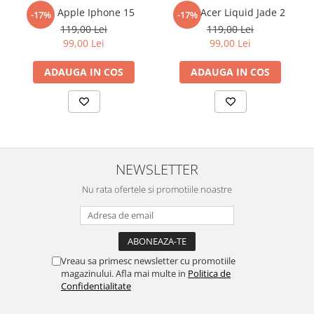
reusita. Se recomanda totusi o manipulare cu atentie sporita in
Folie Apple Iphone 15
Folie Acer Liquid Jade 2
-17%
-17%
Sonim
urmatoarele ore dupa instalare, astfel incat folia sa se stabilizeze
119,00 Lei
119,00 Lei
pe suprafata, insa dispozitivul va fi complet functional.
Sony
99,00 Lei
99,00 Lei
Cu acoperirea
Duragon®
, protectia ecranului trece la nivelul
T-mobile
ADAUGA IN COS
ADAUGA IN COS
următor !
TCL
Tecno
Ulefone
Unnecto
NEWSLETTER
Verykool
Nu rata ofertele si promotiile noastre
Vivo
Vodafone
Wiko
Xiaomi
Vreau sa primesc newsletter cu promotiile
magazinului. Afla mai multe in
Politica de
Xolo
Confidentialitate
Yezz