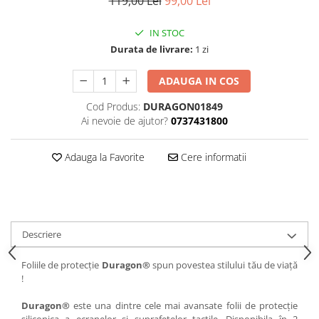
119,00 Lei
99,00 Lei
iQOO
Motorola
Opel
IN STOC
Itel
Nokia
Peugeot
Durata de livrare:
1 zi
Jolla
OnePlus
Porsche
ADAUGA IN COS
Kyocera
Oppo
Renault
Lava
Oukitel
Seat
Cod Produs:
DURAGON01849
Ai nevoie de ajutor?
0737431800
Leeco
Plum
Skoda
Lenovo
Realme
Ssangyong
Adauga la Favorite
Cere informatii
LG
Samsung
Subaru
Maxwest
Sanko
Suzuki
Meizu
T-Mobile
Tesla
Descriere
Micromax
TCL
Toyota
Microsoft
Tecno
Volkswagen
Foliile de protecție
Duragon®
spun povestea stilului tău de viață
!
Motorola
UGEE
Volvo
Nio
Ulefone
Duragon®
este una dintre cele mai avansate folii de protecție
siliconica a ecranelor si suprafetelor tactile. Disponibila în 2