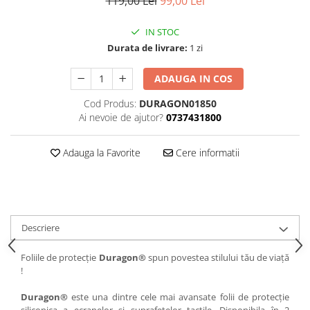
119,00 Lei
99,00 Lei
iQOO
Motorola
Opel
IN STOC
Itel
Nokia
Peugeot
Durata de livrare:
1 zi
Jolla
OnePlus
Porsche
ADAUGA IN COS
Kyocera
Oppo
Renault
Lava
Oukitel
Seat
Cod Produs:
DURAGON01850
Ai nevoie de ajutor?
0737431800
Leeco
Plum
Skoda
Lenovo
Realme
Ssangyong
Adauga la Favorite
Cere informatii
LG
Samsung
Subaru
Maxwest
Sanko
Suzuki
Meizu
T-Mobile
Tesla
Descriere
Micromax
TCL
Toyota
Microsoft
Tecno
Volkswagen
Foliile de protecție
Duragon®
spun povestea stilului tău de viață
!
Motorola
UGEE
Volvo
Nio
Ulefone
Duragon®
este una dintre cele mai avansate folii de protecție
siliconica a ecranelor si suprafetelor tactile. Disponibila în 2