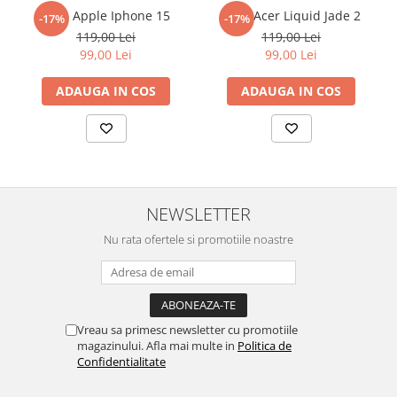
reusita. Se recomanda totusi o manipulare cu atentie sporita in
Folie Apple Iphone 15
Folie Acer Liquid Jade 2
-17%
-17%
Sonim
urmatoarele ore dupa instalare, astfel incat folia sa se stabilizeze
119,00 Lei
119,00 Lei
pe suprafata, insa dispozitivul va fi complet functional.
Sony
99,00 Lei
99,00 Lei
Cu acoperirea
Duragon®
, protectia ecranului trece la nivelul
T-mobile
ADAUGA IN COS
ADAUGA IN COS
următor !
TCL
Tecno
Ulefone
Unnecto
NEWSLETTER
Verykool
Nu rata ofertele si promotiile noastre
Vivo
Vodafone
Wiko
Xiaomi
Vreau sa primesc newsletter cu promotiile
magazinului. Afla mai multe in
Politica de
Xolo
Confidentialitate
Yezz