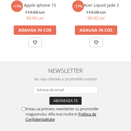
reusita. Se recomanda totusi o manipulare cu atentie sporita in
Folie Apple Iphone 15
Folie Acer Liquid Jade 2
-17%
-17%
Sonim
urmatoarele ore dupa instalare, astfel incat folia sa se stabilizeze
119,00 Lei
119,00 Lei
pe suprafata, insa dispozitivul va fi complet functional.
Sony
99,00 Lei
99,00 Lei
Cu acoperirea
Duragon®
, protectia ecranului trece la nivelul
T-mobile
ADAUGA IN COS
ADAUGA IN COS
următor !
TCL
Tecno
Ulefone
Unnecto
NEWSLETTER
Verykool
Nu rata ofertele si promotiile noastre
Vivo
Vodafone
Wiko
Xiaomi
Vreau sa primesc newsletter cu promotiile
magazinului. Afla mai multe in
Politica de
Xolo
Confidentialitate
Yezz