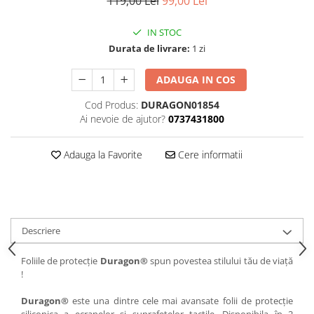
119,00 Lei
99,00 Lei
iQOO
Motorola
Opel
IN STOC
Itel
Nokia
Peugeot
Durata de livrare:
1 zi
Jolla
OnePlus
Porsche
ADAUGA IN COS
Kyocera
Oppo
Renault
Lava
Oukitel
Seat
Cod Produs:
DURAGON01854
Ai nevoie de ajutor?
0737431800
Leeco
Plum
Skoda
Lenovo
Realme
Ssangyong
Adauga la Favorite
Cere informatii
LG
Samsung
Subaru
Maxwest
Sanko
Suzuki
Meizu
T-Mobile
Tesla
Descriere
Micromax
TCL
Toyota
Microsoft
Tecno
Volkswagen
Foliile de protecție
Duragon®
spun povestea stilului tău de viață
!
Motorola
UGEE
Volvo
Nio
Ulefone
Duragon®
este una dintre cele mai avansate folii de protecție
siliconica a ecranelor si suprafetelor tactile. Disponibila în 2