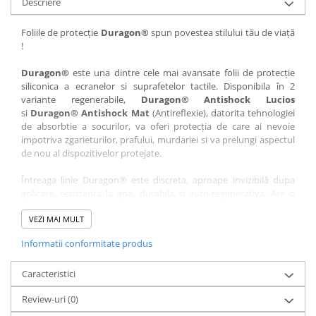
Descriere
Nokia
Umidigi
Nothing
verykool
Foliile de protecție
Duragon®
spun povestea stilului tău de viață
!
OnePlus
Vivo
Oppo
Vodafone
Duragon®
este una dintre cele mai avansate folii de protecție
siliconica a ecranelor si suprafetelor tactile. Disponibila în 2
Orange
Wacom
variante regenerabile,
Duragon® Antishock Lucios
si
Duragon® Antishock Mat
(Antireflexie), datorita tehnologiei
Oukitel
Xiaomi
de absorbtie a socurilor, va oferi protecția de care ai nevoie
Palm
Yezz
impotriva zgarieturilor, prafului, murdariei si va prelungi aspectul
de nou al dispozitivelor protejate.
Panasonic
Zamolxe
Întreaga linie Duragon® este discreta, aproape invizibilă dupa
Plum
ZTE
aplicare, rezistenta la apa, durabila si auto-regenerativa. Are o
Posh
sensibilitate ridicată la atingere, iar luminozitatea afișajului este
complet păstrată.
VEZI MAI MULT
Qmobile
Informatii conformitate produs
Folia Duragon® vine insotita de un kit complet de instalare ce
Razer
conține:
Realme
Caracteristici
1 x folie display
1 x șervețel microfibră
Samsung
Review-uri
(0)
1 x mini spray gel
Sharp
1 x mini racletă