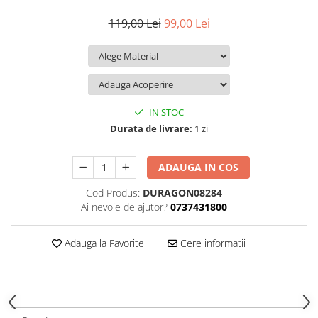
iQOO
Motorola
Opel
119,00 Lei
99,00 Lei
Itel
Nokia
Peugeot
Jolla
OnePlus
Porsche
Kyocera
Oppo
Renault
Lava
Oukitel
Seat
IN STOC
Leeco
Plum
Skoda
Durata de livrare:
1 zi
Lenovo
Realme
Ssangyong
ADAUGA IN COS
LG
Samsung
Subaru
Cod Produs:
DURAGON08284
Maxwest
Sanko
Suzuki
Ai nevoie de ajutor?
0737431800
Meizu
T-Mobile
Tesla
Micromax
TCL
Toyota
Adauga la Favorite
Cere informatii
Microsoft
Tecno
Volkswagen
Motorola
UGEE
Volvo
Nio
Ulefone