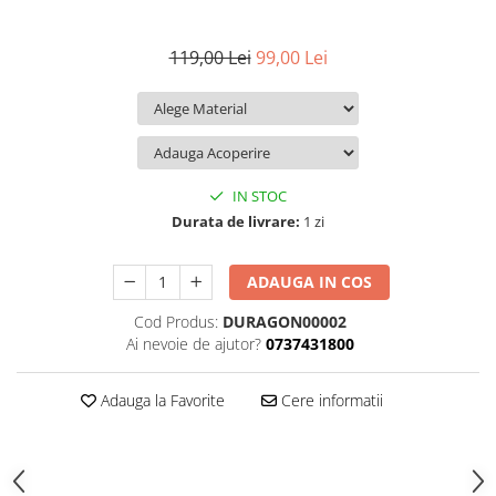
iQOO
Motorola
Opel
119,00 Lei
99,00 Lei
Itel
Nokia
Peugeot
Jolla
OnePlus
Porsche
Kyocera
Oppo
Renault
Lava
Oukitel
Seat
IN STOC
Leeco
Plum
Skoda
Durata de livrare:
1 zi
Lenovo
Realme
Ssangyong
LG
Samsung
Subaru
ADAUGA IN COS
Maxwest
Sanko
Suzuki
Cod Produs:
DURAGON00002
Meizu
T-Mobile
Tesla
Ai nevoie de ajutor?
0737431800
Micromax
TCL
Toyota
Adauga la Favorite
Cere informatii
Microsoft
Tecno
Volkswagen
Motorola
UGEE
Volvo
Nio
Ulefone