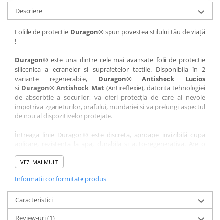
Nokia
Umidigi
Descriere
Nothing
verykool
Foliile de protecție
Duragon®
spun povestea stilului tău de viață
OnePlus
Vivo
!
Oppo
Vodafone
Duragon®
este una dintre cele mai avansate folii de protecție
Orange
Wacom
siliconica a ecranelor si suprafetelor tactile. Disponibila în 2
variante regenerabile,
Duragon® Antishock Lucios
Oukitel
Xiaomi
si
Duragon® Antishock Mat
(Antireflexie), datorita tehnologiei
Palm
Yezz
de absorbtie a socurilor, va oferi protecția de care ai nevoie
impotriva zgarieturilor, prafului, murdariei si va prelungi aspectul
Panasonic
Zamolxe
de nou al dispozitivelor protejate.
Plum
ZTE
Întreaga linie Duragon® este discreta, aproape invizibilă dupa
Posh
aplicare, rezistenta la apa, durabila si auto-regenerativa. Are o
sensibilitate ridicată la atingere, iar luminozitatea afișajului este
Qmobile
complet păstrată.
VEZI MAI MULT
Razer
Informatii conformitate produs
Folia Duragon® vine insotita de un kit complet de instalare ce
Realme
conține:
Caracteristici
1 x folie display
Samsung
1 x șervețel microfibră
Review-uri
(1)
Sharp
1 x mini spray gel