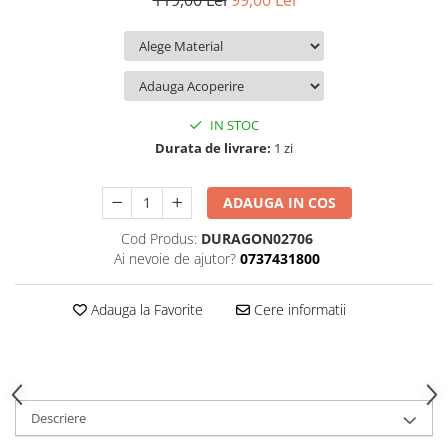
119,00 Lei
99,00 Lei
iQOO
Motorola
Opel
Itel
Nokia
Peugeot
Jolla
OnePlus
Porsche
Kyocera
Oppo
Renault
IN STOC
Lava
Oukitel
Seat
Durata de livrare:
1 zi
Leeco
Plum
Skoda
ADAUGA IN COS
Lenovo
Realme
Ssangyong
Cod Produs:
DURAGON02706
LG
Samsung
Subaru
Ai nevoie de ajutor?
0737431800
Maxwest
Sanko
Suzuki
Meizu
T-Mobile
Tesla
Adauga la Favorite
Cere informatii
Micromax
TCL
Toyota
Microsoft
Tecno
Volkswagen
Motorola
UGEE
Volvo
Descriere
Nio
Ulefone