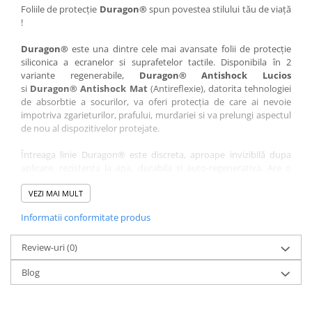
Nokia
Umidigi
Foliile de protecție
Duragon®
spun povestea stilului tău de viață
!
Nothing
verykool
Duragon®
este una dintre cele mai avansate folii de protecție
OnePlus
Vivo
siliconica a ecranelor si suprafetelor tactile. Disponibila în 2
Oppo
Vodafone
variante regenerabile,
Duragon® Antishock Lucios
si
Duragon® Antishock Mat
(Antireflexie), datorita tehnologiei
Orange
Wacom
de absorbtie a socurilor, va oferi protecția de care ai nevoie
Oukitel
Xiaomi
impotriva zgarieturilor, prafului, murdariei si va prelungi aspectul
de nou al dispozitivelor protejate.
Palm
Yezz
Întreaga linie Duragon® este discreta, aproape invizibilă dupa
Panasonic
Zamolxe
aplicare, rezistenta la apa, durabila si auto-regenerativa. Are o
Plum
ZTE
sensibilitate ridicată la atingere, iar luminozitatea afișajului este
complet păstrată.
VEZI MAI MULT
Posh
Informatii conformitate produs
Folia Duragon® vine insotita de un kit complet de instalare ce
Qmobile
conține:
Razer
Review-uri
1 x folie display
(0)
1 x șervețel microfibră
Realme
Blog
1 x mini spray gel
Samsung
1 x mini racletă
Fiecare folie este tăiată astfel încât să fie compatibilă cu modelul
Sharp