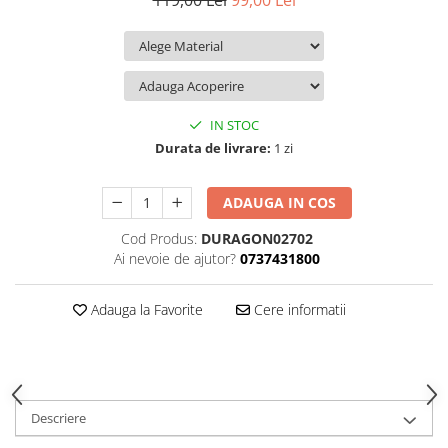
119,00 Lei
99,00 Lei
iQOO
Motorola
Opel
Itel
Nokia
Peugeot
Jolla
OnePlus
Porsche
Kyocera
Oppo
Renault
IN STOC
Lava
Oukitel
Seat
Durata de livrare:
1 zi
Leeco
Plum
Skoda
ADAUGA IN COS
Lenovo
Realme
Ssangyong
Cod Produs:
DURAGON02702
LG
Samsung
Subaru
Ai nevoie de ajutor?
0737431800
Maxwest
Sanko
Suzuki
Meizu
T-Mobile
Tesla
Adauga la Favorite
Cere informatii
Micromax
TCL
Toyota
Microsoft
Tecno
Volkswagen
Motorola
UGEE
Volvo
Descriere
Nio
Ulefone