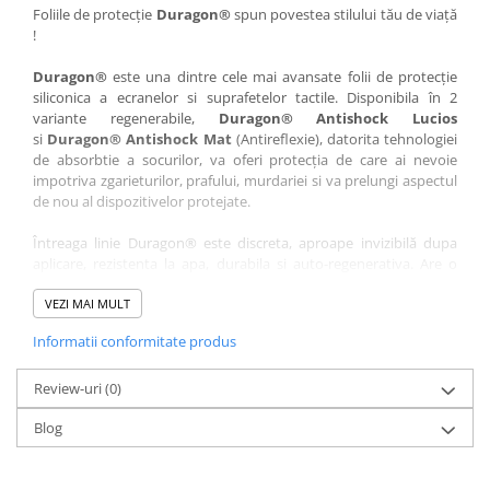
Nokia
Umidigi
Foliile de protecție
Duragon®
spun povestea stilului tău de viață
!
Nothing
verykool
Duragon®
este una dintre cele mai avansate folii de protecție
OnePlus
Vivo
siliconica a ecranelor si suprafetelor tactile. Disponibila în 2
Oppo
Vodafone
variante regenerabile,
Duragon® Antishock Lucios
si
Duragon® Antishock Mat
(Antireflexie), datorita tehnologiei
Orange
Wacom
de absorbtie a socurilor, va oferi protecția de care ai nevoie
Oukitel
Xiaomi
impotriva zgarieturilor, prafului, murdariei si va prelungi aspectul
de nou al dispozitivelor protejate.
Palm
Yezz
Întreaga linie Duragon® este discreta, aproape invizibilă dupa
Panasonic
Zamolxe
aplicare, rezistenta la apa, durabila si auto-regenerativa. Are o
Plum
ZTE
sensibilitate ridicată la atingere, iar luminozitatea afișajului este
complet păstrată.
VEZI MAI MULT
Posh
Informatii conformitate produs
Folia Duragon® vine insotita de un kit complet de instalare ce
Qmobile
conține:
Razer
Review-uri
1 x folie display
(0)
1 x șervețel microfibră
Realme
Blog
1 x mini spray gel
Samsung
1 x mini racletă
Fiecare folie este tăiată astfel încât să fie compatibilă cu modelul
Sharp