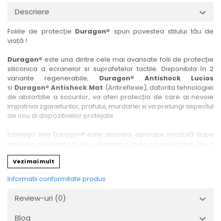
Nokia
Umidigi
Descriere
Nothing
verykool
Foliile de protecție
Duragon®
spun povestea stilului tău de
OnePlus
Vivo
viață !
Oppo
Vodafone
Duragon®
este una dintre cele mai avansate folii de protecție
Orange
Wacom
siliconica a ecranelor si suprafetelor tactile. Disponibila în 2
variante regenerabile,
Duragon® Antishock Lucios
Oukitel
Xiaomi
si
Duragon® Antishock Mat
(Antireflexie), datorita tehnologiei
Palm
Yezz
de absorbtie a socurilor, va oferi protecția de care ai nevoie
impotriva zgarieturilor, prafului, murdariei si va prelungi aspectul
Panasonic
Zamolxe
de nou al dispozitivelor protejate.
Plum
ZTE
Întreaga linie Duragon® este discreta, aproape invizibilă dupa
Posh
aplicare, rezistenta la apa, durabila si auto-regenerativa. Are o
sensibilitate ridicată la atingere, iar luminozitatea afișajului este
Qmobile
Vezi mai mult
complet păstrată.
Razer
Informatii conformitate produs
Folia Duragon® vine insotita de un kit complet de instalare ce
Realme
conține:
Review-uri
(0)
1 x folie display
Samsung
1 x șervețel microfibră
Blog
Sharp
1 x mini spray gel