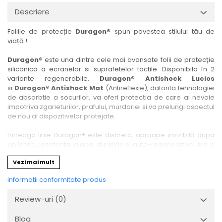
Nokia
Umidigi
Descriere
Nothing
verykool
Foliile de protecție
Duragon®
spun povestea stilului tău de
OnePlus
Vivo
viață !
Oppo
Vodafone
Duragon®
este una dintre cele mai avansate folii de protecție
Orange
Wacom
siliconica a ecranelor si suprafetelor tactile. Disponibila în 2
variante regenerabile,
Duragon® Antishock Lucios
Oukitel
Xiaomi
si
Duragon® Antishock Mat
(Antireflexie), datorita tehnologiei
Palm
Yezz
de absorbtie a socurilor, va oferi protecția de care ai nevoie
impotriva zgarieturilor, prafului, murdariei si va prelungi aspectul
Panasonic
Zamolxe
de nou al dispozitivelor protejate.
Plum
ZTE
Întreaga linie Duragon® este discreta, aproape invizibilă dupa
Posh
aplicare, rezistenta la apa, durabila si auto-regenerativa. Are o
sensibilitate ridicată la atingere, iar luminozitatea afișajului este
Qmobile
Vezi mai mult
complet păstrată.
Razer
Informatii conformitate produs
Folia Duragon® vine insotita de un kit complet de instalare ce
Realme
conține:
Review-uri
(0)
1 x folie display
Samsung
1 x șervețel microfibră
Blog
Sharp
1 x mini spray gel