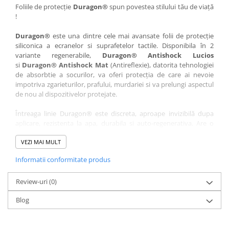
Nokia
Umidigi
Foliile de protecție
Duragon®
spun povestea stilului tău de viață
!
Nothing
verykool
Duragon®
este una dintre cele mai avansate folii de protecție
OnePlus
Vivo
siliconica a ecranelor si suprafetelor tactile. Disponibila în 2
Oppo
Vodafone
variante regenerabile,
Duragon® Antishock Lucios
si
Duragon® Antishock Mat
(Antireflexie), datorita tehnologiei
Orange
Wacom
de absorbtie a socurilor, va oferi protecția de care ai nevoie
Oukitel
Xiaomi
impotriva zgarieturilor, prafului, murdariei si va prelungi aspectul
de nou al dispozitivelor protejate.
Palm
Yezz
Întreaga linie Duragon® este discreta, aproape invizibilă dupa
Panasonic
Zamolxe
aplicare, rezistenta la apa, durabila si auto-regenerativa. Are o
Plum
ZTE
sensibilitate ridicată la atingere, iar luminozitatea afișajului este
complet păstrată.
VEZI MAI MULT
Posh
Informatii conformitate produs
Folia Duragon® vine insotita de un kit complet de instalare ce
Qmobile
conține:
Razer
Review-uri
1 x folie display
(0)
1 x șervețel microfibră
Realme
Blog
1 x mini spray gel
Samsung
1 x mini racletă
Fiecare folie este tăiată astfel încât să fie compatibilă cu modelul
Sharp