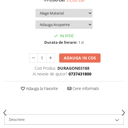
119,00 Lei
99,00 Lei
iQOO
Motorola
Opel
Itel
Nokia
Peugeot
Jolla
OnePlus
Porsche
Kyocera
Oppo
Renault
IN STOC
Lava
Oukitel
Seat
Durata de livrare:
1 zi
Leeco
Plum
Skoda
ADAUGA IN COS
Lenovo
Realme
Ssangyong
Cod Produs:
DURAGON03188
LG
Samsung
Subaru
Ai nevoie de ajutor?
0737431800
Maxwest
Sanko
Suzuki
Meizu
T-Mobile
Tesla
Adauga la Favorite
Cere informatii
Micromax
TCL
Toyota
Microsoft
Tecno
Volkswagen
Motorola
UGEE
Volvo
Descriere
Nio
Ulefone