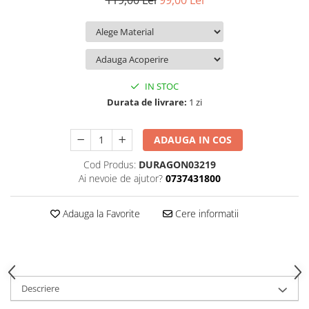
119,00 Lei
99,00 Lei
iQOO
Motorola
Opel
Itel
Nokia
Peugeot
Jolla
OnePlus
Porsche
Kyocera
Oppo
Renault
IN STOC
Lava
Oukitel
Seat
Durata de livrare:
1 zi
Leeco
Plum
Skoda
ADAUGA IN COS
Lenovo
Realme
Ssangyong
Cod Produs:
DURAGON03219
LG
Samsung
Subaru
Ai nevoie de ajutor?
0737431800
Maxwest
Sanko
Suzuki
Meizu
T-Mobile
Tesla
Adauga la Favorite
Cere informatii
Micromax
TCL
Toyota
Microsoft
Tecno
Volkswagen
Motorola
UGEE
Volvo
Descriere
Nio
Ulefone