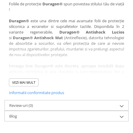
Nokia
Umidigi
Foliile de protecție
Duragon®
spun povestea stilului tău de viață
!
Nothing
verykool
Duragon®
este una dintre cele mai avansate folii de protecție
OnePlus
Vivo
siliconica a ecranelor si suprafetelor tactile. Disponibila în 2
Oppo
Vodafone
variante regenerabile,
Duragon® Antishock Lucios
si
Duragon® Antishock Mat
(Antireflexie), datorita tehnologiei
Orange
Wacom
de absorbtie a socurilor, va oferi protecția de care ai nevoie
Oukitel
Xiaomi
impotriva zgarieturilor, prafului, murdariei si va prelungi aspectul
de nou al dispozitivelor protejate.
Palm
Yezz
Întreaga linie Duragon® este discreta, aproape invizibilă dupa
Panasonic
Zamolxe
aplicare, rezistenta la apa, durabila si auto-regenerativa. Are o
Plum
ZTE
sensibilitate ridicată la atingere, iar luminozitatea afișajului este
complet păstrată.
VEZI MAI MULT
Posh
Informatii conformitate produs
Folia Duragon® vine insotita de un kit complet de instalare ce
Qmobile
conține:
Razer
Review-uri
1 x folie display
(0)
1 x șervețel microfibră
Realme
Blog
1 x mini spray gel
Samsung
1 x mini racletă
Fiecare folie este tăiată astfel încât să fie compatibilă cu modelul
Sharp