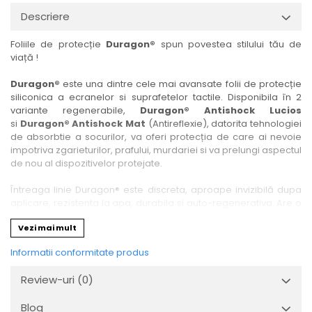
Nokia
Umidigi
Descriere
Nothing
verykool
Foliile de protecție
Duragon®
spun povestea stilului tău de
OnePlus
Vivo
viață !
Oppo
Vodafone
Duragon®
este una dintre cele mai avansate folii de protecție
Orange
Wacom
siliconica a ecranelor si suprafetelor tactile. Disponibila în 2
variante regenerabile,
Duragon® Antishock Lucios
Oukitel
Xiaomi
si
Duragon® Antishock Mat
(Antireflexie), datorita tehnologiei
Palm
Yezz
de absorbtie a socurilor, va oferi protecția de care ai nevoie
impotriva zgarieturilor, prafului, murdariei si va prelungi aspectul
Panasonic
Zamolxe
de nou al dispozitivelor protejate.
Plum
ZTE
Întreaga linie Duragon® este discreta, aproape invizibilă dupa
Posh
aplicare, rezistenta la apa, durabila si auto-regenerativa. Are o
sensibilitate ridicată la atingere, iar luminozitatea afișajului este
Qmobile
Vezi mai mult
complet păstrată.
Razer
Informatii conformitate produs
Folia Duragon® vine insotita de un kit complet de instalare ce
Realme
conține:
Review-uri
(0)
1 x folie display
Samsung
1 x șervețel microfibră
Blog
Sharp
1 x mini spray gel