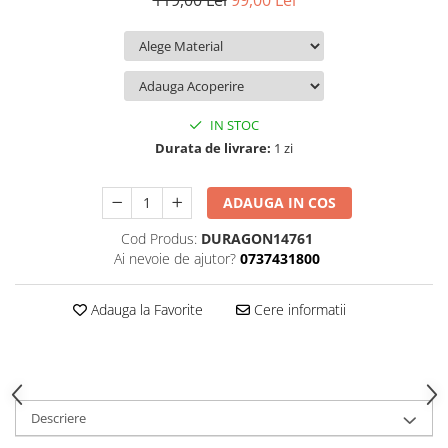
119,00 Lei
99,00 Lei
iQOO
Motorola
Opel
Itel
Nokia
Peugeot
Jolla
OnePlus
Porsche
Kyocera
Oppo
Renault
IN STOC
Lava
Oukitel
Seat
Durata de livrare:
1 zi
Leeco
Plum
Skoda
ADAUGA IN COS
Lenovo
Realme
Ssangyong
Cod Produs:
DURAGON14761
LG
Samsung
Subaru
Ai nevoie de ajutor?
0737431800
Maxwest
Sanko
Suzuki
Meizu
T-Mobile
Tesla
Adauga la Favorite
Cere informatii
Micromax
TCL
Toyota
Microsoft
Tecno
Volkswagen
Motorola
UGEE
Volvo
Descriere
Nio
Ulefone