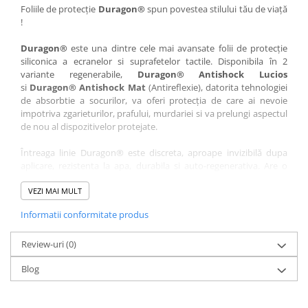
Nokia
Umidigi
Foliile de protecție
Duragon®
spun povestea stilului tău de viață
!
Nothing
verykool
Duragon®
este una dintre cele mai avansate folii de protecție
OnePlus
Vivo
siliconica a ecranelor si suprafetelor tactile. Disponibila în 2
Oppo
Vodafone
variante regenerabile,
Duragon® Antishock Lucios
si
Duragon® Antishock Mat
(Antireflexie), datorita tehnologiei
Orange
Wacom
de absorbtie a socurilor, va oferi protecția de care ai nevoie
Oukitel
Xiaomi
impotriva zgarieturilor, prafului, murdariei si va prelungi aspectul
de nou al dispozitivelor protejate.
Palm
Yezz
Întreaga linie Duragon® este discreta, aproape invizibilă dupa
Panasonic
Zamolxe
aplicare, rezistenta la apa, durabila si auto-regenerativa. Are o
Plum
ZTE
sensibilitate ridicată la atingere, iar luminozitatea afișajului este
complet păstrată.
VEZI MAI MULT
Posh
Informatii conformitate produs
Folia Duragon® vine insotita de un kit complet de instalare ce
Qmobile
conține:
Razer
Review-uri
1 x folie display
(0)
1 x șervețel microfibră
Realme
Blog
1 x mini spray gel
Samsung
1 x mini racletă
Fiecare folie este tăiată astfel încât să fie compatibilă cu modelul
Sharp