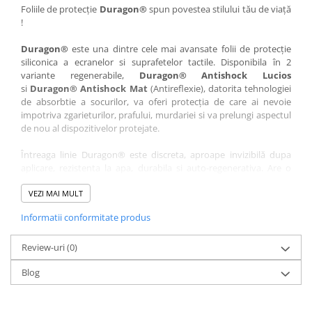
Nokia
Umidigi
Foliile de protecție
Duragon®
spun povestea stilului tău de viață
!
Nothing
verykool
Duragon®
este una dintre cele mai avansate folii de protecție
OnePlus
Vivo
siliconica a ecranelor si suprafetelor tactile. Disponibila în 2
Oppo
Vodafone
variante regenerabile,
Duragon® Antishock Lucios
si
Duragon® Antishock Mat
(Antireflexie), datorita tehnologiei
Orange
Wacom
de absorbtie a socurilor, va oferi protecția de care ai nevoie
Oukitel
Xiaomi
impotriva zgarieturilor, prafului, murdariei si va prelungi aspectul
de nou al dispozitivelor protejate.
Palm
Yezz
Întreaga linie Duragon® este discreta, aproape invizibilă dupa
Panasonic
Zamolxe
aplicare, rezistenta la apa, durabila si auto-regenerativa. Are o
Plum
ZTE
sensibilitate ridicată la atingere, iar luminozitatea afișajului este
complet păstrată.
VEZI MAI MULT
Posh
Informatii conformitate produs
Folia Duragon® vine insotita de un kit complet de instalare ce
Qmobile
conține:
Razer
Review-uri
1 x folie display
(0)
1 x șervețel microfibră
Realme
Blog
1 x mini spray gel
Samsung
1 x mini racletă
Fiecare folie este tăiată astfel încât să fie compatibilă cu modelul
Sharp