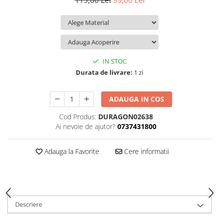
119,00 Lei
99,00 Lei
iQOO
Motorola
Opel
Itel
Nokia
Peugeot
Jolla
OnePlus
Porsche
Kyocera
Oppo
Renault
IN STOC
Lava
Oukitel
Seat
Durata de livrare:
1 zi
Leeco
Plum
Skoda
ADAUGA IN COS
Lenovo
Realme
Ssangyong
Cod Produs:
DURAGON02638
LG
Samsung
Subaru
Ai nevoie de ajutor?
0737431800
Maxwest
Sanko
Suzuki
Meizu
T-Mobile
Tesla
Adauga la Favorite
Cere informatii
Micromax
TCL
Toyota
Microsoft
Tecno
Volkswagen
Motorola
UGEE
Volvo
Descriere
Nio
Ulefone