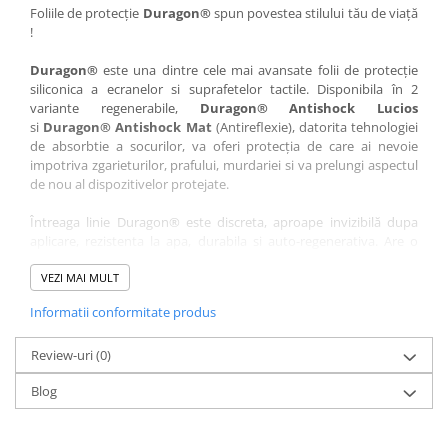
Nokia
Umidigi
Foliile de protecție
Duragon®
spun povestea stilului tău de viață
!
Nothing
verykool
Duragon®
este una dintre cele mai avansate folii de protecție
OnePlus
Vivo
siliconica a ecranelor si suprafetelor tactile. Disponibila în 2
Oppo
Vodafone
variante regenerabile,
Duragon® Antishock Lucios
si
Duragon® Antishock Mat
(Antireflexie), datorita tehnologiei
Orange
Wacom
de absorbtie a socurilor, va oferi protecția de care ai nevoie
Oukitel
Xiaomi
impotriva zgarieturilor, prafului, murdariei si va prelungi aspectul
de nou al dispozitivelor protejate.
Palm
Yezz
Întreaga linie Duragon® este discreta, aproape invizibilă dupa
Panasonic
Zamolxe
aplicare, rezistenta la apa, durabila si auto-regenerativa. Are o
Plum
ZTE
sensibilitate ridicată la atingere, iar luminozitatea afișajului este
complet păstrată.
VEZI MAI MULT
Posh
Informatii conformitate produs
Folia Duragon® vine insotita de un kit complet de instalare ce
Qmobile
conține:
Razer
Review-uri
1 x folie display
(0)
1 x șervețel microfibră
Realme
Blog
1 x mini spray gel
Samsung
1 x mini racletă
Fiecare folie este tăiată astfel încât să fie compatibilă cu modelul
Sharp