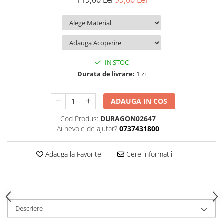
119,00 Lei
99,00 Lei
iQOO
Motorola
Opel
Itel
Nokia
Peugeot
Jolla
OnePlus
Porsche
Kyocera
Oppo
Renault
IN STOC
Lava
Oukitel
Seat
Durata de livrare:
1 zi
Leeco
Plum
Skoda
ADAUGA IN COS
Lenovo
Realme
Ssangyong
Cod Produs:
DURAGON02647
LG
Samsung
Subaru
Ai nevoie de ajutor?
0737431800
Maxwest
Sanko
Suzuki
Meizu
T-Mobile
Tesla
Adauga la Favorite
Cere informatii
Micromax
TCL
Toyota
Microsoft
Tecno
Volkswagen
Motorola
UGEE
Volvo
Descriere
Nio
Ulefone