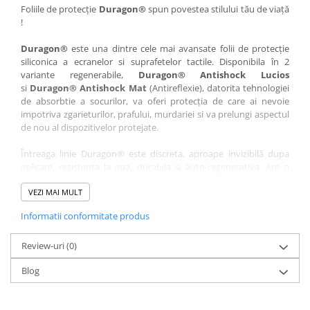
Nokia
Umidigi
Foliile de protecție
Duragon®
spun povestea stilului tău de viață
!
Nothing
verykool
Duragon®
este una dintre cele mai avansate folii de protecție
OnePlus
Vivo
siliconica a ecranelor si suprafetelor tactile. Disponibila în 2
Oppo
Vodafone
variante regenerabile,
Duragon® Antishock Lucios
si
Duragon® Antishock Mat
(Antireflexie), datorita tehnologiei
Orange
Wacom
de absorbtie a socurilor, va oferi protecția de care ai nevoie
Oukitel
Xiaomi
impotriva zgarieturilor, prafului, murdariei si va prelungi aspectul
de nou al dispozitivelor protejate.
Palm
Yezz
Întreaga linie Duragon® este discreta, aproape invizibilă dupa
Panasonic
Zamolxe
aplicare, rezistenta la apa, durabila si auto-regenerativa. Are o
Plum
ZTE
sensibilitate ridicată la atingere, iar luminozitatea afișajului este
complet păstrată.
VEZI MAI MULT
Posh
Informatii conformitate produs
Folia Duragon® vine insotita de un kit complet de instalare ce
Qmobile
conține:
Razer
Review-uri
1 x folie display
(0)
1 x șervețel microfibră
Realme
Blog
1 x mini spray gel
Samsung
1 x mini racletă
Fiecare folie este tăiată astfel încât să fie compatibilă cu modelul
Sharp