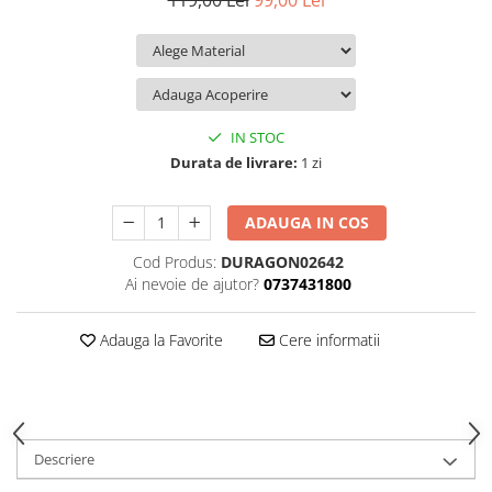
119,00 Lei
99,00 Lei
iQOO
Motorola
Opel
Itel
Nokia
Peugeot
Jolla
OnePlus
Porsche
Kyocera
Oppo
Renault
IN STOC
Lava
Oukitel
Seat
Durata de livrare:
1 zi
Leeco
Plum
Skoda
ADAUGA IN COS
Lenovo
Realme
Ssangyong
Cod Produs:
DURAGON02642
LG
Samsung
Subaru
Ai nevoie de ajutor?
0737431800
Maxwest
Sanko
Suzuki
Meizu
T-Mobile
Tesla
Adauga la Favorite
Cere informatii
Micromax
TCL
Toyota
Microsoft
Tecno
Volkswagen
Motorola
UGEE
Volvo
Descriere
Nio
Ulefone