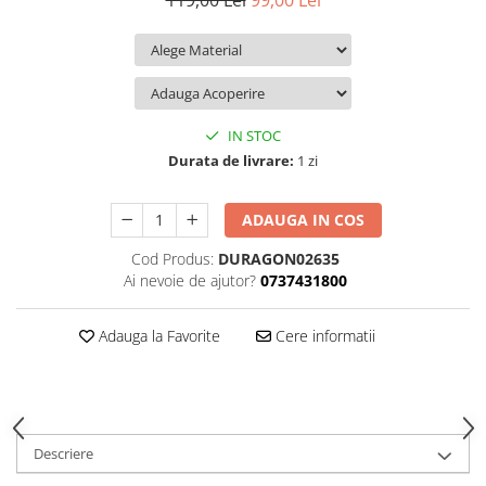
119,00 Lei
99,00 Lei
iQOO
Motorola
Opel
Itel
Nokia
Peugeot
Jolla
OnePlus
Porsche
Kyocera
Oppo
Renault
IN STOC
Lava
Oukitel
Seat
Durata de livrare:
1 zi
Leeco
Plum
Skoda
ADAUGA IN COS
Lenovo
Realme
Ssangyong
Cod Produs:
DURAGON02635
LG
Samsung
Subaru
Ai nevoie de ajutor?
0737431800
Maxwest
Sanko
Suzuki
Meizu
T-Mobile
Tesla
Adauga la Favorite
Cere informatii
Micromax
TCL
Toyota
Microsoft
Tecno
Volkswagen
Motorola
UGEE
Volvo
Descriere
Nio
Ulefone