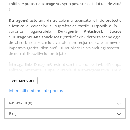
Nokia
Umidigi
Foliile de protecție
Duragon®
spun povestea stilului tău de viață
!
Nothing
verykool
Duragon®
este una dintre cele mai avansate folii de protecție
OnePlus
Vivo
siliconica a ecranelor si suprafetelor tactile. Disponibila în 2
Oppo
Vodafone
variante regenerabile,
Duragon® Antishock Lucios
si
Duragon® Antishock Mat
(Antireflexie), datorita tehnologiei
Orange
Wacom
de absorbtie a socurilor, va oferi protecția de care ai nevoie
Oukitel
Xiaomi
impotriva zgarieturilor, prafului, murdariei si va prelungi aspectul
de nou al dispozitivelor protejate.
Palm
Yezz
Întreaga linie Duragon® este discreta, aproape invizibilă dupa
Panasonic
Zamolxe
aplicare, rezistenta la apa, durabila si auto-regenerativa. Are o
Plum
ZTE
sensibilitate ridicată la atingere, iar luminozitatea afișajului este
complet păstrată.
VEZI MAI MULT
Posh
Informatii conformitate produs
Folia Duragon® vine insotita de un kit complet de instalare ce
Qmobile
conține:
Razer
Review-uri
1 x folie display
(0)
1 x șervețel microfibră
Realme
Blog
1 x mini spray gel
Samsung
1 x mini racletă
Fiecare folie este tăiată astfel încât să fie compatibilă cu modelul
Sharp