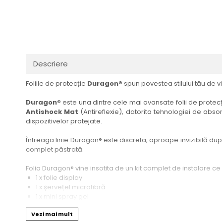
Haier
Huawei
Lexus
Skmei
Honor
HUION
Maserati
Suunto
HP
Icemobile
Mazda
The iHealth
HTC
Infinix
Mercedes-Benz
vivo
Descriere
Huawei
itel
MG
Xiaomi
Foliile de protecție
Duragon®
spun povestea stilului tău de vi
Icemobile
Lenovo
Mini Cooper
Infinix
LG
Mitsubishi
Duragon®
este una dintre cele mai avansate folii de protecți
Antishock Mat
(Antireflexie), datorita tehnologiei de absor
Intex
Microsoft
Nissan
dispozitivelor protejate.
iQOO
Motorola
Opel
Întreaga linie Duragon® este discreta, aproape invizibilă dupa 
Itel
Nokia
Peugeot
complet păstrată.
Jolla
OnePlus
Porsche
Folia Duragon® vine insotita de un kit complet de instalare ce
Kyocera
Oppo
Renault
1 x folie display
1 x șervețel microfibră
Lava
Oukitel
Seat
1 x mini spray gel
1 x mini racletă
Leeco
Plum
Skoda
Vezi mai mult
Fiecare folie este tăiată astfel încât să fie compatibilă cu mod