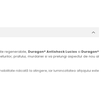
ante regenerabile,
Duragon® Antishock Lucios
si
Duragon®
eturilor, prafului, murdariei si va prelungi aspectul de nou al
bilitate ridicată la atingere, iar luminozitatea afișajului este