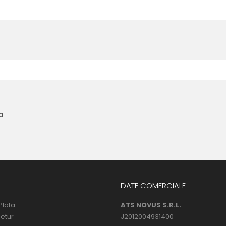
nta anterioara cu produse similare. Instructiunile de montaj regasite
 urmatoarele ore dupa instalare, astfel incat folia sa se stabilizeze p
l următor !
a
DATE COMERCIALE
Plata
ATS NOVUS S.R.L.
Retur
J2012004931400