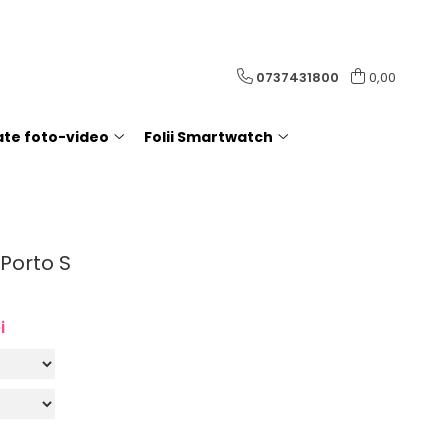
0737431800
0,00
rate foto-video
Folii Smartwatch
Porto S
i