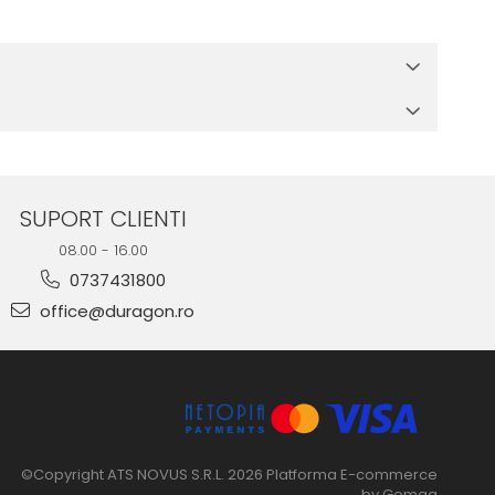
 in cutia produsului te vor ghida pas cu pas catre o instalare
e suprafata, insa dispozitivul va fi complet functional.
SUPORT CLIENTI
08.00 - 16.00
0737431800
office@duragon.ro
©Copyright ATS NOVUS S.R.L. 2026
Platforma E-commerce
by Gomag