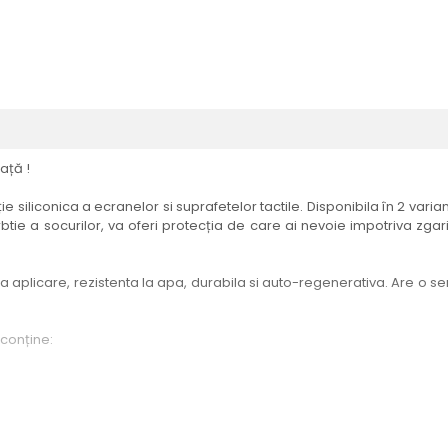
ață !
e siliconica a ecranelor si suprafetelor tactile. Disponibila în 2 vari
btie a socurilor, va oferi protecția de care ai nevoie impotriva zgari
aplicare, rezistenta la apa, durabila si auto-regenerativa. Are o sensi
 conține:
elul menționat în titlul produsului.