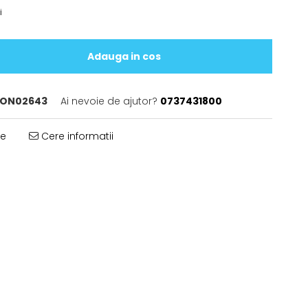
i
Adauga in cos
ON02643
Ai nevoie de ajutor?
0737431800
te
Cere informatii